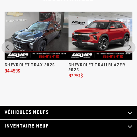
CHEVROLET TRAX 2026
CHEVROLET TRAILBLAZER
C
2026
34 499
$
39
37 751
$
VÉHICULES NEUFS
INVENTAIRE NEUF