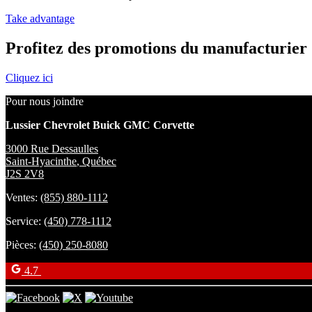
Take advantage
Profitez des promotions du manufacturier
Cliquez ici
Pour nous joindre
Lussier Chevrolet Buick GMC Corvette
3000 Rue Dessaulles
Saint-Hyacinthe
,
Québec
J2S 2V8
Ventes:
(855) 880-1112
Service:
(450) 778-1112
Pièces:
(450) 250-8080
4.7