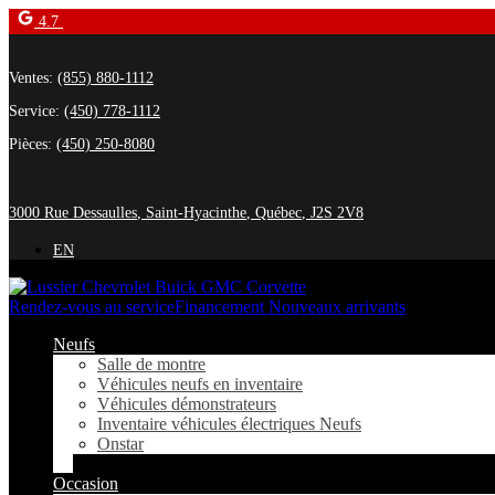
4.7
Ventes:
(855) 880-1112
Service:
(450) 778-1112
Pièces:
(450) 250-8080
3000 Rue Dessaulles
,
Saint-Hyacinthe
,
Québec
,
J2S 2V8
EN
Rendez-vous au service
Financement Nouveaux arrivants
Neufs
Salle de montre
Véhicules neufs en inventaire
Véhicules démonstrateurs
Inventaire véhicules électriques Neufs
Onstar
Occasion