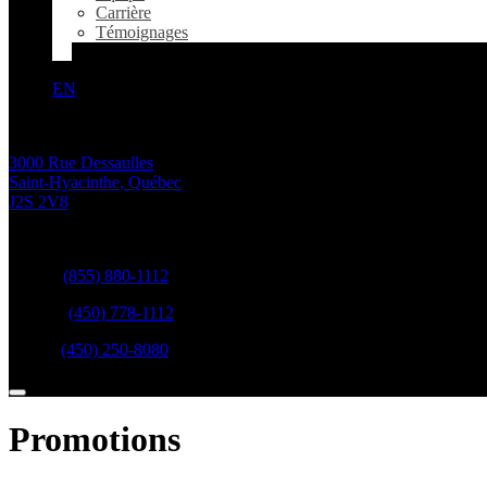
Carrière
Témoignages
EN
3000 Rue Dessaulles
Saint-Hyacinthe
,
Québec
J2S 2V8
Ventes:
(855) 880-1112
Service:
(450) 778-1112
Pièces:
(450) 250-8080
Promotions