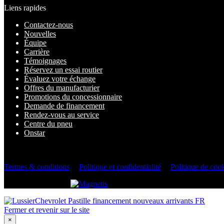
Liens rapides
Contactez-nous
Nouvelles
Équipe
Carrière
Témoignages
Réservez un essai routier
Évaluez votre échange
Offres du manufacturier
Promotions du concessionnaire
Demande de financement
Rendez-vous au service
Centre du pneu
Onstar
2026 © Lussier Chevrolet Buick GMC Corvette
| Tous droits réservés
Termes & conditions
|
Politique et confidentialité
|
Politique de coo
DÉVELOPPÉ PAR
Fermer et revenir sur le site
×