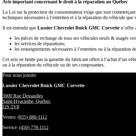
Avis important concernant le droit à la réparation au Québec
La Loi sur la protection du consommateur exige que tout commerçant vo
techniques nécessaires à l’entretien et à la réparation du véhicule que 
Il est entendu que
Lussier Chevrolet Buick GMC Corvette
n’offre 
les pièces de rechange de tous ses véhicules neufs & usagés ve
les services de réparations;
les renseignements nécessaires à l’entretien ou à la réparation d
Cet avis ne limite pas la garantie du fabricant offert à l’achat d’un vé
ou à la réparation du véhicule ou de ses composantes.
Pour nous joindre
Lussier Chevrolet Buick GMC Corvette
3000 Rue Dessaulles
Saint-Hyacinthe
,
Québec
J2S 2V8
Ventes:
(855) 880-1112
Service:
(450) 778-1112