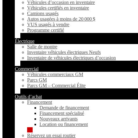
Véhicules d’occasion en inventaire
Véhicules certifiés en inventaire
Camions usagés
Autos usagées à moins de 20 000 $
VUS usagés à vendre
Programme certifié
Électrique
Salle de montre
Inventaire véhicules électriques Neufs
Inventaire de véhicules électriques d’occasion
Commercial
Véhicules commerciaux GM
Parcs GM
Parcs GM – Commercial Élite
Outils d’achat
Financement
Demande de financement
Financement spécialisé
Nouveaux arrivants
Location ou financement
Réservez un essai routier