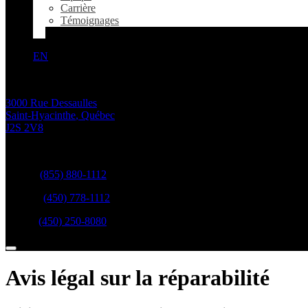
Carrière
Témoignages
EN
3000 Rue Dessaulles
Saint-Hyacinthe
,
Québec
J2S 2V8
Ventes:
(855) 880-1112
Service:
(450) 778-1112
Pièces:
(450) 250-8080
Avis légal sur la réparabilité