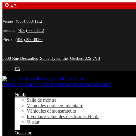
4.7
Ventes:
(855) 880-1112
Service:
(450) 778-1112
Pièces:
(450) 250-8080
3000 Rue Dessaulles
,
Saint-Hyacinthe
,
Québec
,
J2S 2V8
EN
Rendez-vous au service
Financement Nouveaux arrivants
Neufs
Salle de montre
Véhicules neufs en inventaire
Véhicules démonstrateurs
Inventaire véhicules électriques Neufs
Onstar
Occasion