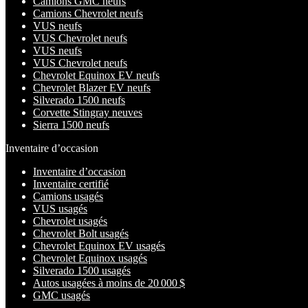
Camions GMC neufs
Camions Chevrolet neufs
VUS neufs
VUS Chevrolet neufs
VUS neufs
VUS Chevrolet neufs
Chevrolet Equinox EV neufs
Chevrolet Blazer EV neufs
Silverado 1500 neufs
Corvette Stingray neuves
Sierra 1500 neufs
Inventaire d’occasion
Inventaire d’occasion
Inventaire certifié
Camions usagés
VUS usagés
Chevrolet usagés
Chevrolet Bolt usagés
Chevrolet Equinox EV usagés
Chevrolet Equinox usagés
Silverado 1500 usagés
Autos usagées à moins de 20 000 $
GMC usagés