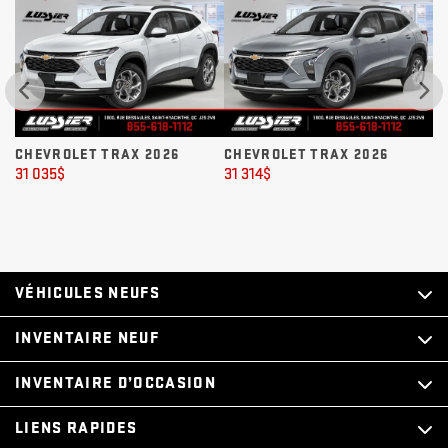
CHEVROLET TRAX 2026
CHEVROLET TRAX 2026
C
31 035
$
31 314
$
31
VÉHICULES NEUFS
INVENTAIRE NEUF
INVENTAIRE D’OCCASION
LIENS RAPIDES