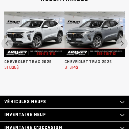
6
CHEVROLET TRAX 2026
CHEVROLET TRAX 2026
31 314
$
31 237
$
VÉHICULES NEUFS
INVENTAIRE NEUF
INVENTAIRE D’OCCASION