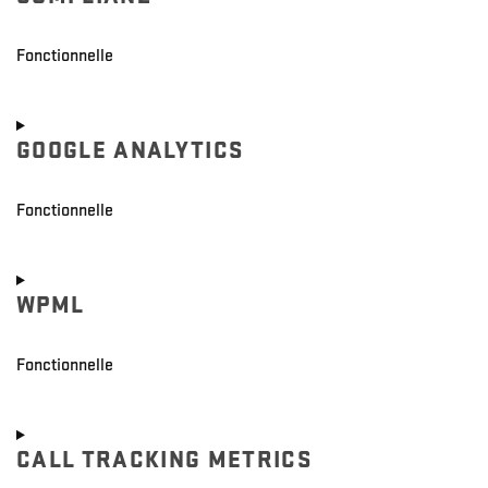
service
wordpress
Fonctionnelle
Consent
to
GOOGLE ANALYTICS
service
complianz
Fonctionnelle
Consent
to
WPML
service
google-
analytics
Fonctionnelle
Consent
to
CALL TRACKING METRICS
service
wpml