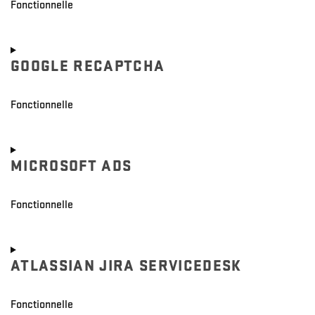
Fonctionnelle
Consent
to
GOOGLE RECAPTCHA
service
callrail
Fonctionnelle
Consent
to
MICROSOFT ADS
service
google-
recaptcha
Fonctionnelle
Consent
to
ATLASSIAN JIRA SERVICEDESK
service
microsoft-
ads
Fonctionnelle