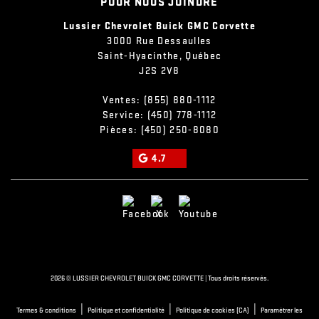
POUR NOUS JOINDRE
Lussier Chevrolet Buick GMC Corvette
3000 Rue Dessaulles
Saint-Hyacinthe
,
Québec
J2S 2V8
Ventes:
(855) 880-1112
Service:
(450) 778-1112
Pièces:
(450) 250-8080
4.7
2026 © LUSSIER CHEVROLET BUICK GMC CORVETTE
| Tous droits réservés.
|
|
|
Termes & conditions
Politique et confidentialité
Politique de cookies (CA)
Paramétrer les