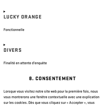
Consent
to
LUCKY ORANGE
service
atlassian-
jira-
Fonctionnelle
servicedesk
Consent
to
DIVERS
service
lucky-
orange
Finalité en attente d’enquête
Consent
8. CONSENTEMENT
to
service
divers
Lorsque vous visitez notre site web pour la première fois, nous
vous montrerons une fenêtre contextuelle avec une explication
sur les cookies. Dès que vous cliquez sur « Accepter », vous