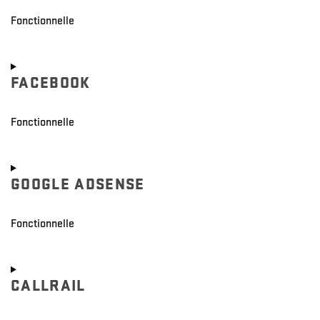
Fonctionnelle
Consent
to
FACEBOOK
service
call-
tracking-
Fonctionnelle
metrics
Consent
to
GOOGLE ADSENSE
service
facebook
Fonctionnelle
Consent
to
CALLRAIL
service
google-
adsense