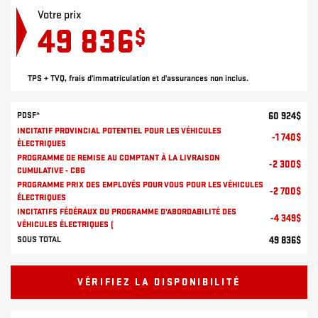
Votre prix
49 836
$
TPS + TVQ, frais d'immatriculation et d'assurances non inclus.
PDSF*
60 924
$
INCITATIF PROVINCIAL POTENTIEL POUR LES VÉHICULES
-
1 740
$
ÉLECTRIQUES
PROGRAMME DE REMISE AU COMPTANT À LA LIVRAISON
-
2 300
$
CUMULATIVE - CBG
PROGRAMME PRIX DES EMPLOYÉS POUR VOUS POUR LES VÉHICULES
-
2 700
$
ÉLECTRIQUES
INCITATIFS FÉDÉRAUX DU PROGRAMME D’ABORDABILITÉ DES
-
4 349
$
VÉHICULES ÉLECTRIQUES (
SOUS TOTAL
49 836
$
VÉRIFIEZ LA DISPONIBILITÉ