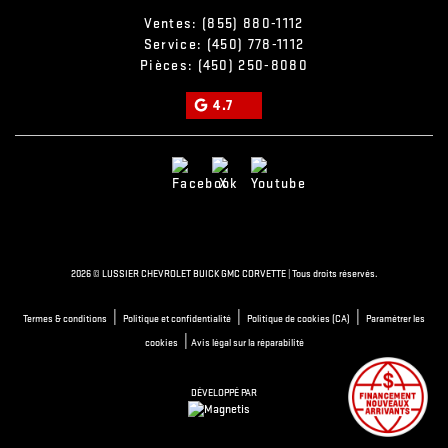
Ventes:
(855) 880-1112
Service:
(450) 778-1112
Pièces:
(450) 250-8080
4.7
2026 © LUSSIER CHEVROLET BUICK GMC CORVETTE
| Tous droits réservés.
|
|
|
Termes & conditions
Politique et confidentialité
Politique de cookies (CA)
Paramétrer les
|
cookies
Avis légal sur la réparabilité
DÉVELOPPÉ PAR