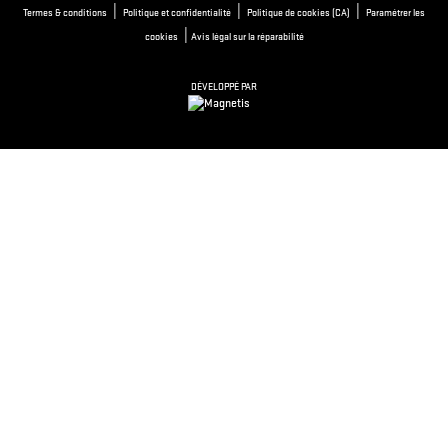
|
|
|
Termes & conditions
Politique et confidentialité
Politique de cookies (CA)
Paramétrer les
|
cookies
Avis légal sur la réparabilité
DÉVELOPPÉ PAR