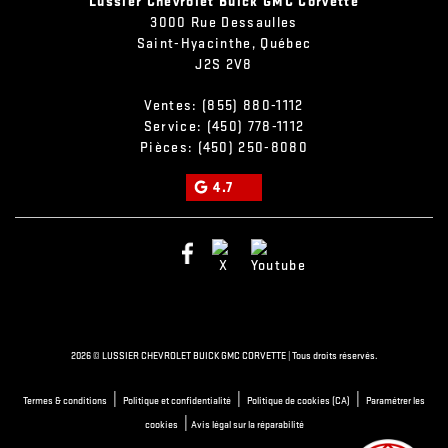
Lussier Chevrolet Buick GMC Corvette
3000 Rue Dessaulles
Saint-Hyacinthe
,
Québec
J2S 2V8
Ventes:
(855) 880-1112
Service:
(450) 778-1112
Pièces:
(450) 250-8080
4.7
2026 © LUSSIER CHEVROLET BUICK GMC CORVETTE
| Tous droits réservés.
|
|
|
Termes & conditions
Politique et confidentialité
Politique de cookies (CA)
Paramétrer les
|
cookies
Avis légal sur la réparabilité