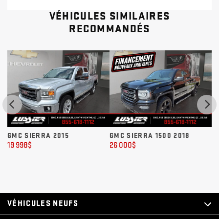
VÉHICULES SIMILAIRES
RECOMMANDÉS
GMC SIERRA 2015
GMC SIERRA 1500 2018
G
19 998
$
26 000
$
34
VÉHICULES NEUFS