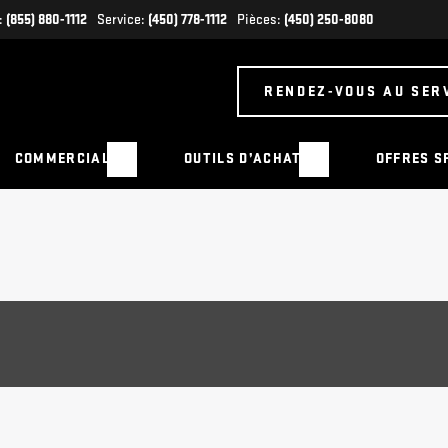
:
(855) 880-1112
Service:
(450) 778-1112
Pièces:
(450) 250-8080
RENDEZ-VOUS AU SER
COMMERCIAL
OUTILS D’ACHAT
OFFRES S