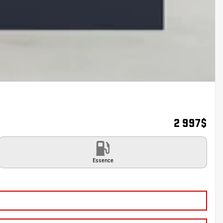
2 997
$
Essence