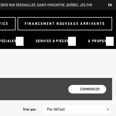
3000 RUE DESSAULLES
,
SAINT-HYACINTHE
,
QUÉBEC
,
J2S 2V8
EN
VICE
FINANCEMENT NOUVEAUX ARRIVANTS
PÉCIALES
SERVICE & PIÈCES
À PROPOS
COMMENCER
Trier par: