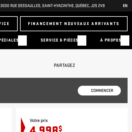
3000 RUE DESSAULLES
,
SAINT-HYACINTHE
,
QUÉBEC
,
J2S 2V8
EN
VICE
FINANCEMENT NOUVEAUX ARRIVANTS
PÉCIALES
SERVICE & PIÈCES
À PROPOS
PARTAGEZ
COMMENCER
Votre prix
4 998
$