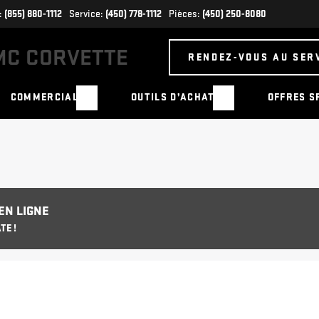
:
(855) 880-1112
Service:
(450) 778-1112
Pièces:
(450) 250-8080
RENDEZ-VOUS AU SER
COMMERCIAL
OUTILS D’ACHAT
OFFRES S
EN LIGNE
TE !