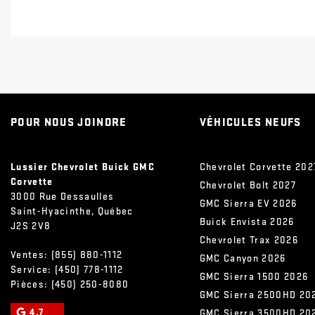
POUR NOUS JOINDRE
VÉHICULES NEUFS
Lussier Chevrolet Buick GMC
Chevrolet Corvette 202
Corvette
Chevrolet Bolt 2027
3000 Rue Dessaulles
GMC Sierra EV 2026
Saint-Hyacinthe
,
Québec
Buick Envista 2026
J2S 2V8
Chevrolet Trax 2026
Ventes:
(855) 880-1112
GMC Canyon 2026
Service:
(450) 778-1112
GMC Sierra 1500 2026
Pièces:
(450) 250-8080
GMC Sierra 2500HD 20
4.7
GMC Sierra 3500HD 20