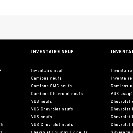
INVENTAIRE NEUF
INVENTA
7
Inventaire neuf
Inventaire
Camions neufs
Inventaire
Camions GMC neufs
Camions u
Camions Chevrolet neufs
VUS usagé
VUS neufs
Chevrolet
VUS Chevrolet neufs
Chevrolet 
VUS neufs
Chevrolet
26
VUS Chevrolet neufs
Chevrolet
26
Chevrolet Equinox EV neufs
Silverado