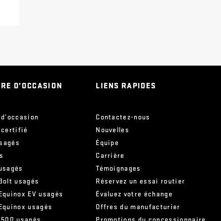
IRE D’OCCASION
LIENS RAPIDES
 d’occasion
Contactez-nous
 certifié
Nouvelles
sagés
Équipe
s
Carrière
 usagés
Témoignages
Bolt usagés
Réservez un essai routier
 Equinox EV usagés
Évaluez votre échange
 Equinox usagés
Offres du manufacturier
 1500 usagés
Promotions du concessionnaire