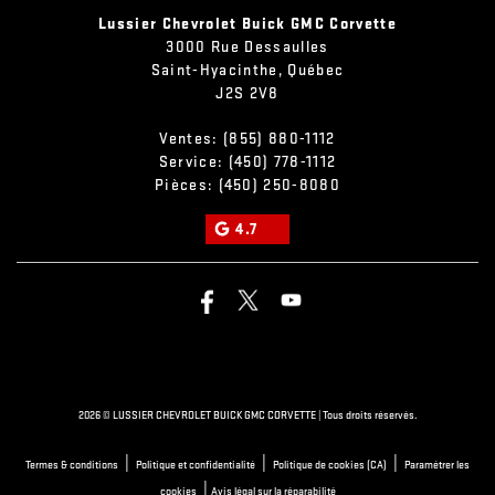
Lussier Chevrolet Buick GMC Corvette
3000 Rue Dessaulles
Saint-Hyacinthe
,
Québec
J2S 2V8
Ventes:
(855) 880-1112
Service:
(450) 778-1112
Pièces:
(450) 250-8080
4.7
2026 © LUSSIER CHEVROLET BUICK GMC CORVETTE
| Tous droits réservés.
|
|
|
Termes & conditions
Politique et confidentialité
Politique de cookies (CA)
Paramétrer les
|
cookies
Avis légal sur la réparabilité