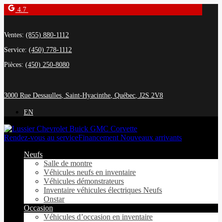
4.7
Ventes:
(855) 880-1112
Service:
(450) 778-1112
Pièces:
(450) 250-8080
3000 Rue Dessaulles
,
Saint-Hyacinthe
,
Québec
,
J2S 2V8
EN
Rendez-vous au service
Financement Nouveaux arrivants
Neufs
Salle de montre
Véhicules neufs en inventaire
Véhicules démonstrateurs
Inventaire véhicules électriques Neufs
Onstar
Occasion
Véhicules d’occasion en inventaire