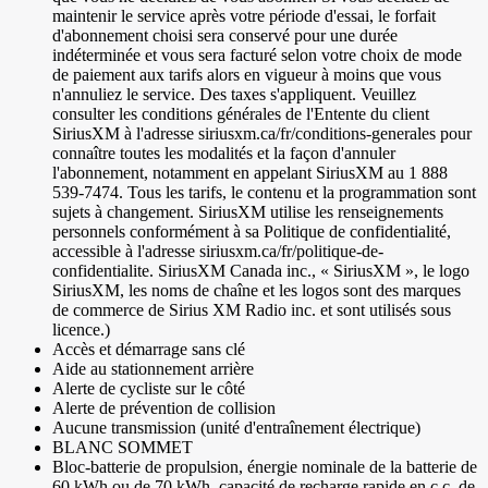
maintenir le service après votre période d'essai, le forfait
d'abonnement choisi sera conservé pour une durée
indéterminée et vous sera facturé selon votre choix de mode
de paiement aux tarifs alors en vigueur à moins que vous
n'annuliez le service. Des taxes s'appliquent. Veuillez
consulter les conditions générales de l'Entente du client
SiriusXM à l'adresse siriusxm.ca/fr/conditions-generales pour
connaître toutes les modalités et la façon d'annuler
l'abonnement, notamment en appelant SiriusXM au 1 888
539-7474. Tous les tarifs, le contenu et la programmation sont
sujets à changement. SiriusXM utilise les renseignements
personnels conformément à sa Politique de confidentialité,
accessible à l'adresse siriusxm.ca/fr/politique-de-
confidentialite. SiriusXM Canada inc., « SiriusXM », le logo
SiriusXM, les noms de chaîne et les logos sont des marques
de commerce de Sirius XM Radio inc. et sont utilisés sous
licence.)
Accès et démarrage sans clé
Aide au stationnement arrière
Alerte de cycliste sur le côté
Alerte de prévention de collision
Aucune transmission (unité d'entraînement électrique)
BLANC SOMMET
Bloc-batterie de propulsion, énergie nominale de la batterie de
60 kWh ou de 70 kWh, capacité de recharge rapide en c.c. de