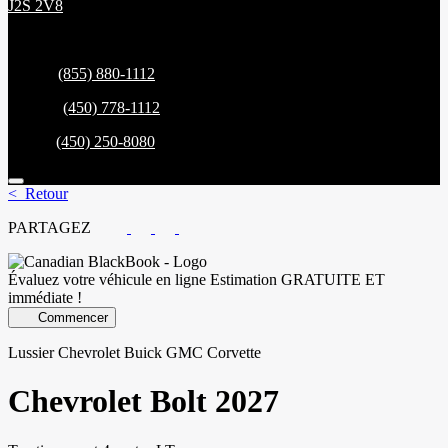
J2S 2V8
Ventes:
(855) 880-1112
Service:
(450) 778-1112
Pièces:
(450) 250-8080
< Retour
PARTAGEZ
Évaluez votre véhicule en ligne
Estimation GRATUITE ET
immédiate !
Commencer
Lussier Chevrolet Buick GMC Corvette
Chevrolet
Bolt 2027