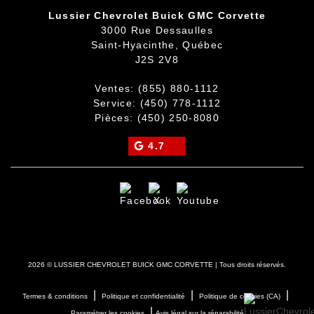
Lussier Chevrolet Buick GMC Corvette
3000 Rue Dessaulles
Saint-Hyacinthe
,
Québec
J2S 2V8
Ventes:
(855) 880-1112
Service:
(450) 778-1112
Pièces:
(450) 250-8080
4.7
2026 © LUSSIER CHEVROLET BUICK GMC CORVETTE
| Tous droits réservés.
|
|
|
Termes & conditions
Politique et confidentialité
Politique de cookies (CA)
|
Paramétrer les cookies
Avis légal sur la réparabilité