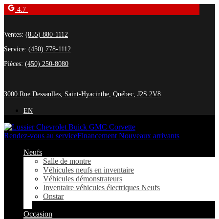
4.7
Ventes:
(855) 880-1112
Service:
(450) 778-1112
Pièces:
(450) 250-8080
3000 Rue Dessaulles
,
Saint-Hyacinthe
,
Québec
,
J2S 2V8
EN
Rendez-vous au service
Financement Nouveaux arrivants
Neufs
Salle de montre
Véhicules neufs en inventaire
Véhicules démonstrateurs
Inventaire véhicules électriques Neufs
Onstar
Occasion