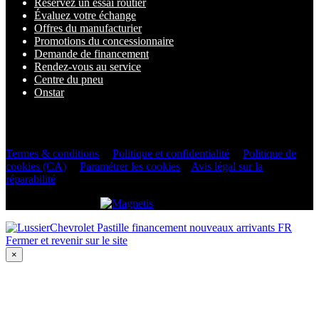
Réservez un essai routier
Évaluez votre échange
Offres du manufacturier
Promotions du concessionnaire
Demande de financement
Rendez-vous au service
Centre du pneu
Onstar
2026 © Lussier Chevrolet Buick GMC Corvette
| Tous droits
réservés.
Termes & conditions
|
Politique et confidentialité
|
Politique de
cookies (CA)
|
Paramétrer les cookies
|
Avis légal sur la
réparabilité
DÉVELOPPÉ PAR
Fermer et revenir sur le site
×