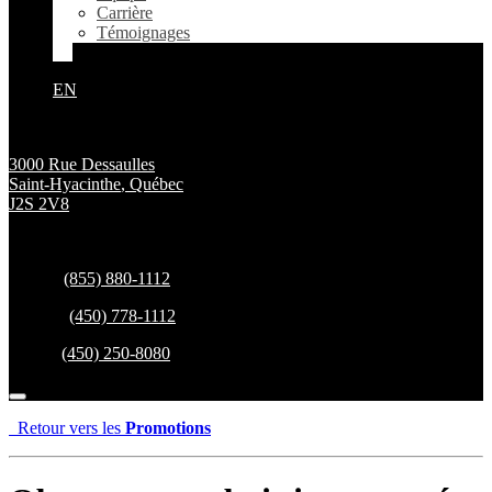
Carrière
Témoignages
EN
3000 Rue Dessaulles
Saint-Hyacinthe
,
Québec
J2S 2V8
Ventes:
(855) 880-1112
Service:
(450) 778-1112
Pièces:
(450) 250-8080
Retour vers les
Promotions