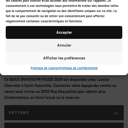
les cookies pour stocker et/ou accéder aux informations sur l'appareil. Le
CARBURANT :
Essence
consentement à ces technologies nous permettra de traiter des données telles
que le comportement de navigation ou des identifiants uniques sur ce site. Le
COULEUR EXTÉRIEUR :
Rouge (GFM)
fait de ne pas consentir ou de retirer son consentement peut affecter
négativement certaines caractéristiques et fonctions.
PORTES :
4
Accepter
COULEUR INTÉRIEUR:
Autre (Autre)
Annuler
NUMÉRO DE STOCK :
26-593A
Afficher les préférences
NIV :
KL47LAE29RB112572
Politique de cookies
Politique de confidentialité
Ce BUICK ENVISTA PRIVILEGE 2024 est disponible chez Lussier
Chevrolet à Saint-Hyacinthe. Contactez notre équipe des ventes ou
venez nous visiter au 3000 Rue Dessaulles pour obtenir plus
d'informations, en faire l'essai ou le réserver.
OPTIONS