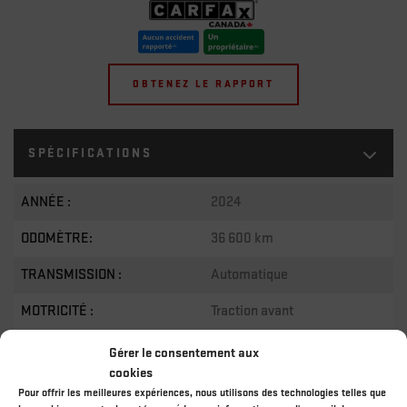
OBTENEZ LE RAPPORT
SPÉCIFICATIONS
ANNÉE :
2024
ODOMÈTRE:
36 600 km
TRANSMISSION :
Automatique
MOTRICITÉ :
Traction avant
MOTEUR :
3 Cylindres
Gérer le consentement aux
cookies
MOTEUR (L) :
1.2
Pour offrir les meilleures expériences, nous utilisons des technologies telles que