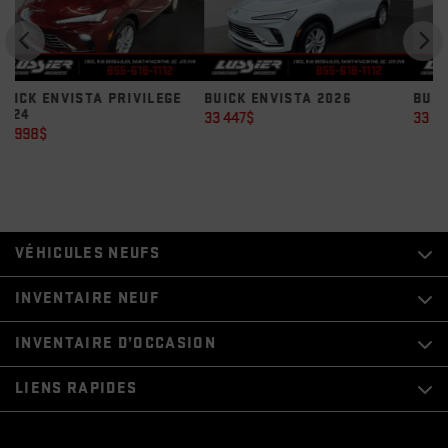
BUICK ENVISTA 2026
BUICK ENVISTA 2026
B
33 447
$
33 883
$
3
VÉHICULES NEUFS
INVENTAIRE NEUF
INVENTAIRE D’OCCASION
LIENS RAPIDES