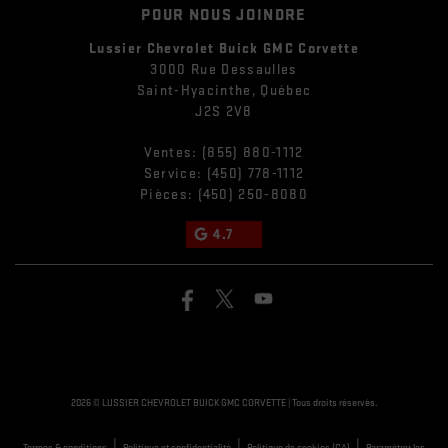
POUR NOUS JOINDRE
Lussier Chevrolet Buick GMC Corvette
3000 Rue Dessaulles
Saint-Hyacinthe
,
Québec
J2S 2V8
Ventes:
(855) 880-1112
Service:
(450) 778-1112
Pièces:
(450) 250-8080
4.7
2026 © LUSSIER CHEVROLET BUICK GMC CORVETTE
| Tous droits réservés.
|
|
|