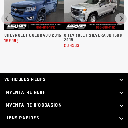
CHEVROLET COLORADO 2015
CHEVROLET SILVERADO 1500
C
2019
19 998
$
31
20 498
$
VÉHICULES NEUFS
INVENTAIRE NEUF
INVENTAIRE D’OCCASION
LIENS RAPIDES