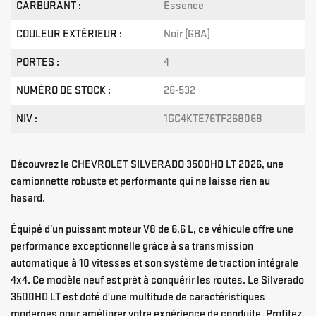
CARBURANT :
Essence
COULEUR EXTÉRIEUR :
Noir (GBA)
PORTES :
4
NUMÉRO DE STOCK :
26-532
NIV :
1GC4KTE76TF268068
Découvrez le CHEVROLET SILVERADO 3500HD LT 2026, une
camionnette robuste et performante qui ne laisse rien au
hasard.
Équipé d’un puissant moteur V8 de 6,6 L, ce véhicule offre une
performance exceptionnelle grâce à sa transmission
automatique à 10 vitesses et son système de traction intégrale
4x4. Ce modèle neuf est prêt à conquérir les routes. Le Silverado
3500HD LT est doté d'une multitude de caractéristiques
modernes pour améliorer votre expérience de conduite. Profitez