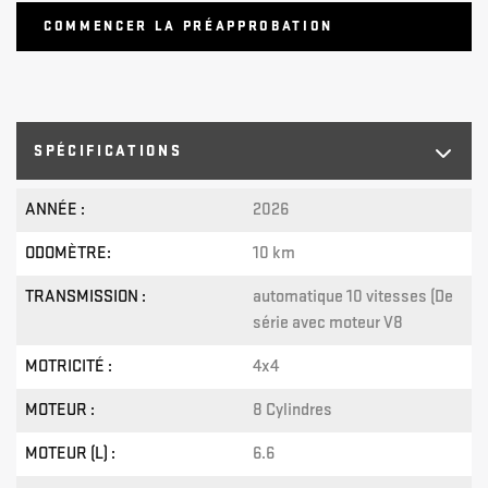
COMMENCER LA PRÉAPPROBATION
SPÉCIFICATIONS
ANNÉE :
2026
ODOMÈTRE:
10 km
TRANSMISSION :
automatique 10 vitesses (De
série avec moteur V8
MOTRICITÉ :
4x4
MOTEUR :
8 Cylindres
MOTEUR (L) :
6.6