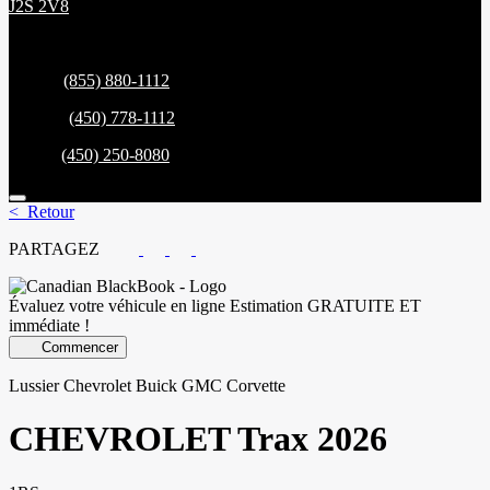
J2S 2V8
Ventes:
(855) 880-1112
Service:
(450) 778-1112
Pièces:
(450) 250-8080
< Retour
PARTAGEZ
Évaluez votre véhicule en ligne
Estimation GRATUITE ET
immédiate !
Commencer
Lussier Chevrolet Buick GMC Corvette
CHEVROLET
Trax 2026