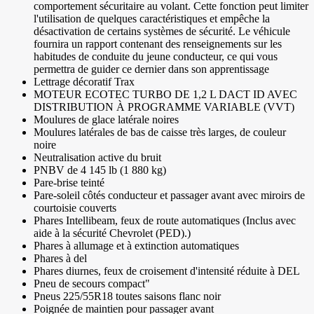
comportement sécuritaire au volant. Cette fonction peut limiter
l'utilisation de quelques caractéristiques et empêche la
désactivation de certains systèmes de sécurité. Le véhicule
fournira un rapport contenant des renseignements sur les
habitudes de conduite du jeune conducteur, ce qui vous
permettra de guider ce dernier dans son apprentissage
Lettrage décoratif Trax
MOTEUR ECOTEC TURBO DE 1,2 L DACT ID AVEC
DISTRIBUTION À PROGRAMME VARIABLE (VVT)
Moulures de glace latérale noires
Moulures latérales de bas de caisse très larges, de couleur
noire
Neutralisation active du bruit
PNBV de 4 145 lb (1 880 kg)
Pare-brise teinté
Pare-soleil côtés conducteur et passager avant avec miroirs de
courtoisie couverts
Phares Intellibeam, feux de route automatiques (Inclus avec
aide à la sécurité Chevrolet (PED).)
Phares à allumage et à extinction automatiques
Phares à del
Phares diurnes, feux de croisement d'intensité réduite à DEL
Pneu de secours compact"
Pneus 225/55R18 toutes saisons flanc noir
Poignée de maintien pour passager avant