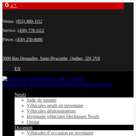
4.7
Ventes:
(855) 880-1112
Service:
(450) 778-1112
Pièces:
(450) 250-8080
3000 Rue Dessaulles
,
Saint-Hyacinthe
,
Québec
,
J2S 2V8
EN
Rendez-vous au service
Financement Nouveaux arrivants
Neufs
Salle de montre
Véhicules neufs en inventaire
Véhicules démonstrateurs
Inventaire véhicules électriques Neufs
Onstar
Occasion
Véhicules d’occasion en inventaire