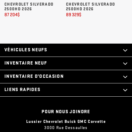
00
CHEVROLET SILVERADO
CHEVROLET SILVERADO
C
2500HD 2026
2500HD 2026
2
87 204
$
89 329
$
82
VÉHICULES NEUFS
INVENTAIRE NEUF
INVENTAIRE D’OCCASION
LIENS RAPIDES
POUR NOUS JOINDRE
Lussier Chevrolet Buick GMC Corvette
3000 Rue Dessaulles