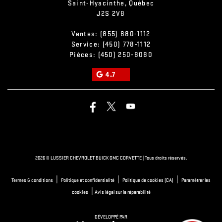
Saint-Hyacinthe
,
Québec
J2S 2V8
Ventes:
(855) 880-1112
Service:
(450) 778-1112
Pièces:
(450) 250-8080
4.7
2026 © LUSSIER CHEVROLET BUICK GMC CORVETTE
| Tous droits réservés.
|
|
|
Termes & conditions
Politique et confidentialité
Politique de cookies (CA)
Paramétrer les
|
cookies
Avis légal sur la réparabilité
DÉVELOPPÉ PAR