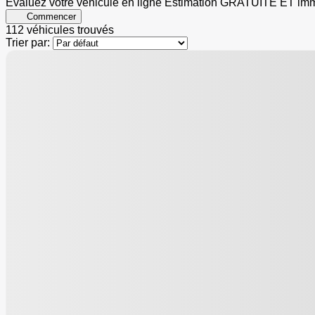
Évaluez votre véhicule en ligne
Estimation GRATUITE ET imm
Commencer
112 véhicules
trouvés
Trier par: