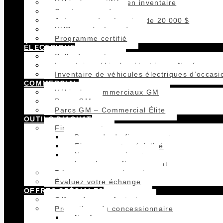
Véhicules certifiés en inventaire
Camions usagés
Autos usagées à moins de 20 000 $
VUS usagés à vendre
Programme certifié
ÉLECTRIQUE
Salle de montre
Inventaire véhicules électriques Neufs
Inventaire de véhicules électriques d’occasi
COMMERCIAL
Véhicules commerciaux GM
Parcs GM
Parcs GM – Commercial Élite
OUTILS D’ACHAT
Financement
Demande de financement
Financement spécialisé
Nouveaux arrivants
Location ou financement
Réservez un essai routier
Évaluez votre échange
OFFRES SPÉCIALES
Offres du manufacturier
Promotions du concessionnaire
Neufs