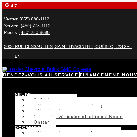
4.7
Ventes:
(855) 880-1112
Service:
(450) 778-1112
Pièces:
(450) 250-8080
3000 RUE DESSAULLES
,
SAINT-HYACINTHE
,
QUÉBEC
,
J2S 2V8
EN
RENDEZ-VOUS AU SERVICE
FINANCEMENT NOUV
NEUFS
Salle de montre
Véhicules neufs en inventaire
Véhicules démonstrateurs
Inventaire véhicules électriques Neufs
Onstar
OCCASION
Véhicules d’occasion en inventaire