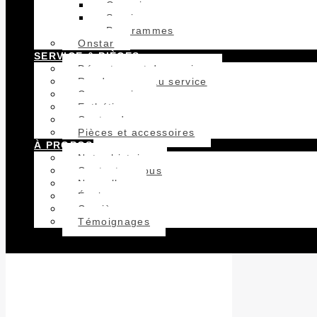
Occasion
Service
Programmes
Onstar
SERVICE & PIÈCES
Département du service
Rendez-vous au service
Carrosserie
Esthétique
Centre du pneu
Pièces et accessoires
À PROPOS
Notre histoire
Contactez-nous
Nouvelles
Équipe
Carrière
Témoignages