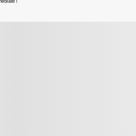
édiate !