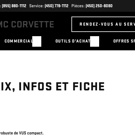
:
(855) 880-1112
Service:
(450) 778-1112
Pièces:
(450) 250-8080
RENDEZ-VOUS AU SER
COMMERCIAL
OUTILS D’ACHAT
OFFRES S
IX, INFOS ET FICHE