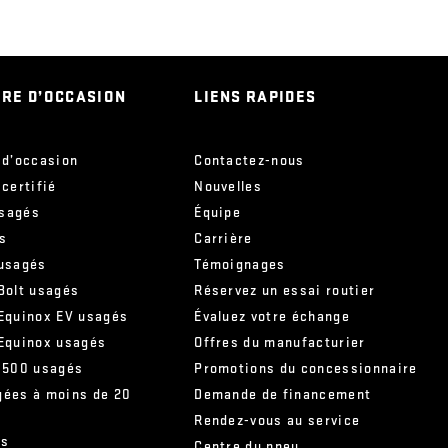
IRE D’OCCASION
LIENS RAPIDES
 d’occasion
Contactez-nous
 certifié
Nouvelles
sagés
Équipe
s
Carrière
 usagés
Témoignages
Bolt usagés
Réservez un essai routier
 Equinox EV usagés
Évaluez votre échange
 Equinox usagés
Offres du manufacturier
 1500 usagés
Promotions du concessionnaire
gées à moins de 20
Demande de financement
Rendez-vous au service
és
Centre du pneu