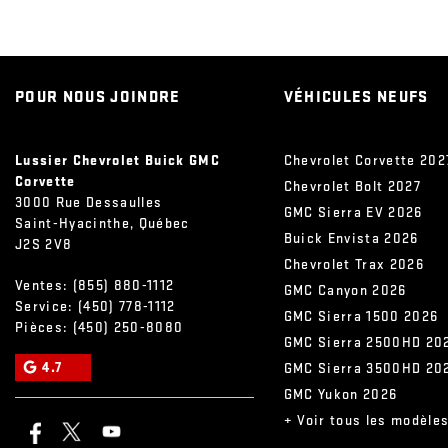
POUR NOUS JOINDRE
VÉHICULES NEUFS
Lussier Chevrolet Buick GMC
Chevrolet Corvette 202
Corvette
Chevrolet Bolt 2027
3000 Rue Dessaulles
GMC Sierra EV 2026
Saint-Hyacinthe
,
Québec
Buick Envista 2026
J2S 2V8
Chevrolet Trax 2026
Ventes:
(855) 880-1112
GMC Canyon 2026
Service:
(450) 778-1112
GMC Sierra 1500 2026
Pièces:
(450) 250-8080
GMC Sierra 2500HD 20
4.7
GMC Sierra 3500HD 20
GMC Yukon 2026
+ Voir tous les modèle