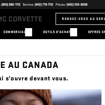
:
(855) 880-1112
Service:
(450) 778-1112
Pièces:
(450) 250-8080
RENDEZ-VOUS AU SER
COMMERCIAL
OUTILS D’ACHAT
OFFRES S
E AU CANADA
ui s'ouvre devant vous.