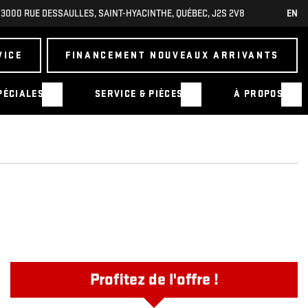
3000 RUE DESSAULLES
,
SAINT-HYACINTHE
,
QUÉBEC
,
J2S 2V8
EN
VICE
FINANCEMENT NOUVEAUX ARRIVANTS
PÉCIALES
SERVICE & PIÈCES
À PROPOS
Profitez de l'offre !