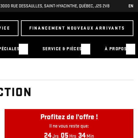
3000 RUE DESSAULLES
,
SAINT-HYACINTHE
,
QUÉBEC
,
J2S 2V8
EN
VICE
FINANCEMENT NOUVEAUX ARRIVANTS
PÉCIALES
SERVICE & PIÈCES
À PROPOS
CTION
Profitez de l'offre !
Il ne vous reste que:
24
05
34
Jrs
Hrs
Min