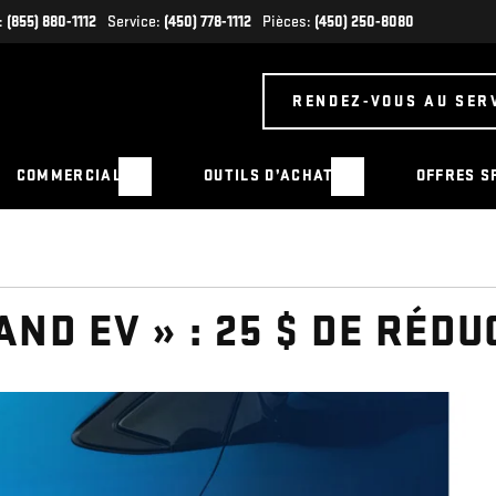
:
(855) 880-1112
Service:
(450) 778-1112
Pièces:
(450) 250-8080
RENDEZ-VOUS AU SER
COMMERCIAL
OUTILS D’ACHAT
OFFRES S
D EV » : 25 $ DE RÉDU