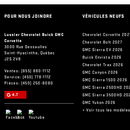
POUR NOUS JOINDRE
VÉHICULES NEUFS
Lussier Chevrolet Buick GMC
Chevrolet Corvette 202
Corvette
Chevrolet Bolt 2027
3000 Rue Dessaulles
GMC Sierra EV 2026
Saint-Hyacinthe
,
Québec
Buick Envista 2026
J2S 2V8
Chevrolet Trax 2026
Ventes:
(855) 880-1112
GMC Canyon 2026
Service:
(450) 778-1112
GMC Sierra 1500 2026
Pièces:
(450) 250-8080
GMC Sierra 2500HD 20
4.7
GMC Sierra 3500HD 20
GMC Yukon 2026
+ Voir tous les modèle