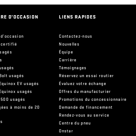
IRE D’OCCASION
LIENS RAPIDES
 d’occasion
Contactez-nous
 certifié
Nouvelles
sagés
Équipe
s
Carrière
 usagés
Témoignages
Bolt usagés
Réservez un essai routier
 Equinox EV usagés
Évaluez votre échange
 Equinox usagés
Offres du manufacturier
 1500 usagés
Promotions du concessionnaire
gées à moins de 20
Demande de financement
Rendez-vous au service
és
Centre du pneu
Onstar