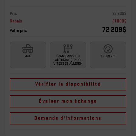
Prix
93 209
$
Rabais
21 000
$
72 209
$
Votre prix
4×4
TRANSMISSION
16 569 km
AUTOMATIQUE 10
VITESSES ALLISON
Vérifier la disponibilité
Évaluer mon échange
Demande d'informations