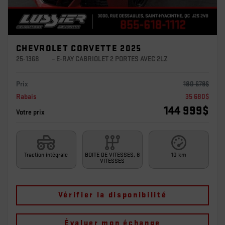
CHEVROLET CORVETTE 2025
25-1368
– E-RAY CABRIOLET 2 PORTES AVEC 2LZ
Prix
180 679
$
Rabais
35 680
$
144 999
$
Votre prix
Traction intégrale
BOITE DE VITESSES, 8
10 km
VITESSES
Vérifier la disponibilité
Évaluer mon échange