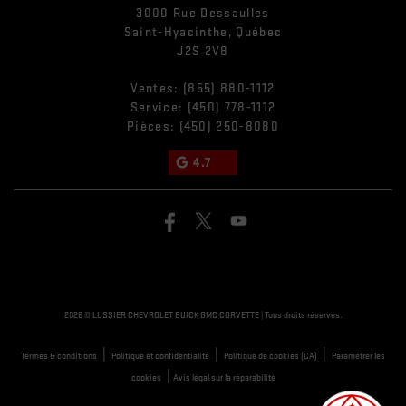
3000 Rue Dessaulles
Saint-Hyacinthe
,
Québec
J2S 2V8
Ventes:
(855) 880-1112
Service:
(450) 778-1112
Pièces:
(450) 250-8080
4.7
2026 © LUSSIER CHEVROLET BUICK GMC CORVETTE
| Tous droits réservés.
|
|
|
Termes & conditions
Politique et confidentialité
Politique de cookies (CA)
Paramétrer les
|
cookies
Avis légal sur la réparabilité