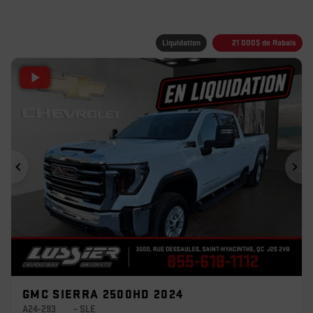
Liquidation
21 000
$
de Rabais
Précédent
Sui
GMC SIERRA 2500HD 2024
A24-293
– SLE