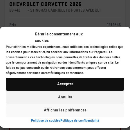
CHEVROLET CORVETTE 2025
25-742
– STINGRAY CABRIOLET 2 PORTES AVEC 2LT
Prix
121 184
$
Rabais
22 185
$
Gérer le consentement aux
98 999
$
cookies
Votre prix
Pour offrir les meilleures expériences, nous utilisons des technologies telles que
les cookies pour stocker et/ou accéder aux informations sur l'appareil. Le
consentement à ces technologies nous permettra de traiter des données telles
que le comportement de navigation ou des identifiants uniques sur ce site. Le
Propulsion
TRANSMISSION 8
10 km
fait de ne pas consentir ou de retirer son consentement peut affecter
VITESSES À DOUBLE
EMBRAYAGE,
négativement certaines caractéristiques et fonctions.
Accepter
Vérifier la disponibilité
Annuler
Évaluer mon échange
Afficher les préférences
Politique de cookies
Politique de confidentialité
Demande d'informations