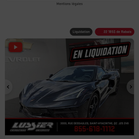
Mentions légales
Liquidation
22 185
$
de Rabais
Précédent
Sui