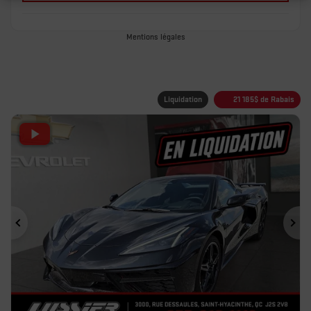
Mentions légales
Liquidation
21 185
$
de Rabais
Précédent
Sui