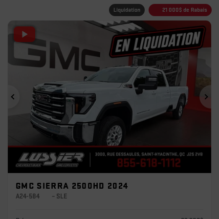
Liquidation
21 000
$
de Rabais
Précédent
Sui
GMC SIERRA 2500HD 2024
A24-584
– SLE