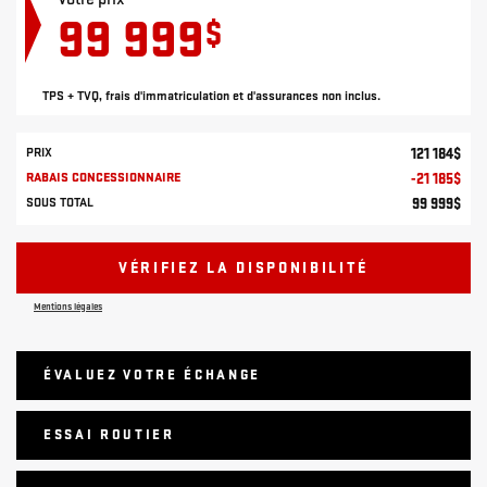
99 999
$
TPS + TVQ, frais d'immatriculation et d'assurances non inclus.
PRIX
121 184
$
RABAIS CONCESSIONNAIRE
-
21 185
$
SOUS TOTAL
99 999
$
VÉRIFIEZ LA DISPONIBILITÉ
Mentions légales
ÉVALUEZ VOTRE ÉCHANGE
ESSAI ROUTIER