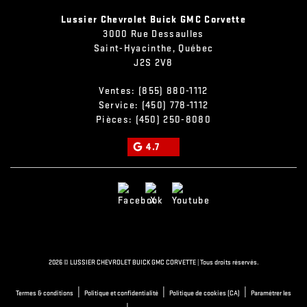
Lussier Chevrolet Buick GMC Corvette
3000 Rue Dessaulles
Saint-Hyacinthe
,
Québec
J2S 2V8
Ventes:
(855) 880-1112
Service:
(450) 778-1112
Pièces:
(450) 250-8080
4.7
2026 © LUSSIER CHEVROLET BUICK GMC CORVETTE
| Tous droits réservés.
|
|
|
Termes & conditions
Politique et confidentialité
Politique de cookies (CA)
Paramétrer les