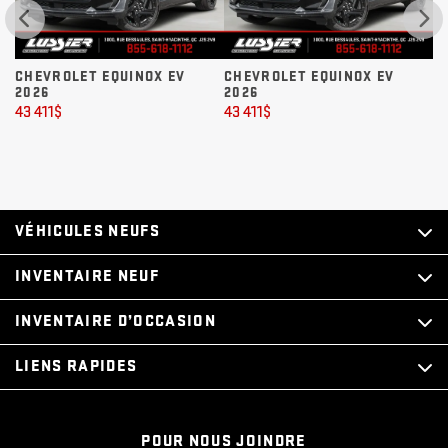
CHEVROLET EQUINOX EV
CHEVROLET EQUINOX EV
C
2026
2026
2
43 411
$
43 411
$
43
VÉHICULES NEUFS
INVENTAIRE NEUF
INVENTAIRE D’OCCASION
LIENS RAPIDES
POUR NOUS JOINDRE