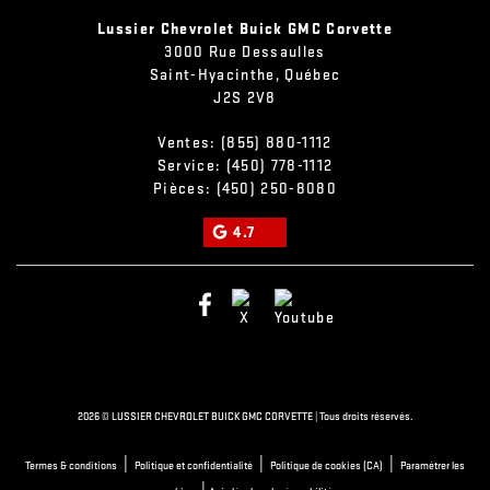
Lussier Chevrolet Buick GMC Corvette
3000 Rue Dessaulles
Saint-Hyacinthe
,
Québec
J2S 2V8
Ventes:
(855) 880-1112
Service:
(450) 778-1112
Pièces:
(450) 250-8080
4.7
2026 © LUSSIER CHEVROLET BUICK GMC CORVETTE
| Tous droits réservés.
|
|
|
Termes & conditions
Politique et confidentialité
Politique de cookies (CA)
Paramétrer les