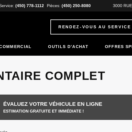
Service:
(450) 778-1112
Pièces:
(450) 250-8080
3000 RU
RENDEZ-VOUS AU SERVICE
COMMERCIAL
OUTILS D’ACHAT
OFFRES SP
NTAIRE COMPLET
ÉVALUEZ VOTRE VÉHICULE EN LIGNE
ESTIMATION GRATUITE ET IMMÉDIATE !
uvés