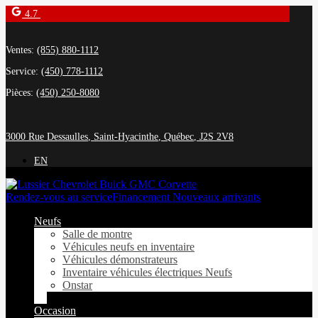
4.7
Ventes:
(855) 880-1112
Service:
(450) 778-1112
Pièces:
(450) 250-8080
3000 Rue Dessaulles
,
Saint-Hyacinthe
,
Québec
,
J2S 2V8
EN
Rendez-vous au service
Financement Nouveaux arrivants
Neufs
Salle de montre
Véhicules neufs en inventaire
Véhicules démonstrateurs
Inventaire véhicules électriques Neufs
Onstar
Occasion