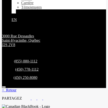
Carrière
Témoignages
EN
3000 Rue Dessaulles
Saint-Hyacinthe
,
Québec
J2S 2V8
Ventes:
(855) 880-1112
Service:
(450) 778-1112
Pièces:
(450) 250-8080
< Retour
PARTAGEZ