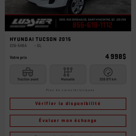
HYUNDAI TUCSON 2015
226-548A
– GL
4 998
$
Votre prix
Traction avant
Manuelle
206 811 km
Plus de caractéristiques
Vérifier la disponibilité
Évaluer mon échange