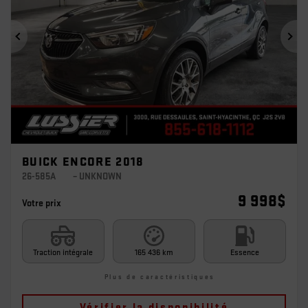
Précédent
Sui
BUICK ENCORE 2018
26-585A
– UNKNOWN
9 998
$
Votre prix
Traction intégrale
165 436 km
Essence
Plus de caractéristiques
Vérifier la disponibilité