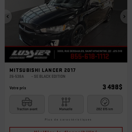
Précédent
Sui
MITSUBISHI LANCER 2017
26-538A
– SE BLACK EDITION
3 498
$
Votre prix
Traction avant
Manuelle
282 615 km
Plus de caractéristiques