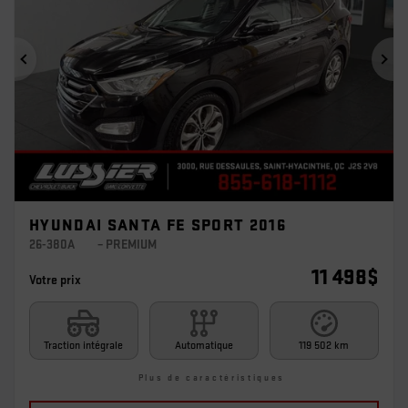
Précédent
Sui
HYUNDAI SANTA FE SPORT 2016
26-380A
– PREMIUM
11 498
$
Votre prix
Traction intégrale
Automatique
119 502 km
Plus de caractéristiques