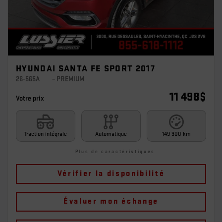
HYUNDAI SANTA FE SPORT 2017
26-565A
– PREMIUM
11 498
$
Votre prix
Traction intégrale
Automatique
149 300 km
Plus de caractéristiques
Vérifier la disponibilité
Évaluer mon échange