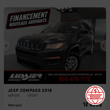
Précédent
Sui
JEEP COMPASS 2018
ABP1291
– SPORT
12 998
$
Votre prix