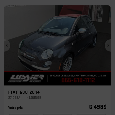
Précédent
Sui
FIAT 500 2014
27-063A
– LOUNGE
6 498
$
Votre prix