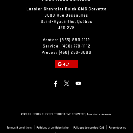
Lussier Chevrolet Buick GMC Corvette
3000 Rue Dessaulles
Saint-Hyacinthe
,
Québec
J2S 2V8
Ventes:
(855) 880-1112
Service:
(450) 778-1112
Pièces:
(450) 250-8080
4.7
2026 © LUSSIER CHEVROLET BUICK GMC CORVETTE
| Tous droits réservés.
|
|
|
Termes & conditions
Politique et confidentialité
Politique de cookies (CA)
Paramétrer les