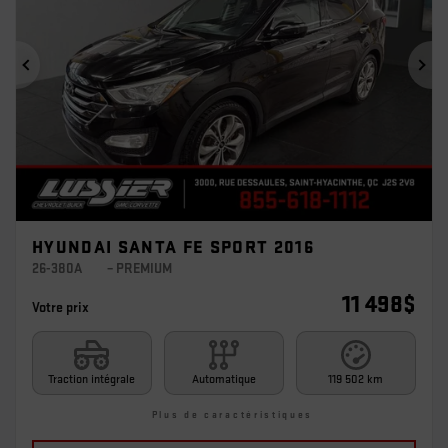
Précédent
Sui
HYUNDAI SANTA FE SPORT 2016
26-380A
– PREMIUM
11 498
$
Votre prix
Traction intégrale
Automatique
119 502 km
Plus de caractéristiques