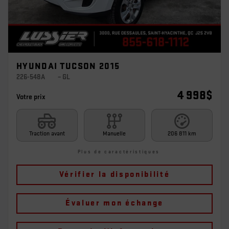
HYUNDAI TUCSON 2015
226-548A
– GL
4 998
$
Votre prix
Traction avant
Manuelle
206 811 km
Plus de caractéristiques
Vérifier la disponibilité
Évaluer mon échange