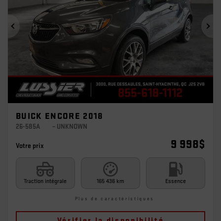
Précédent
Sui
BUICK ENCORE 2018
26-585A
– UNKNOWN
9 998
$
Votre prix
Traction intégrale
165 436 km
Essence
Plus de caractéristiques
Vérifier la disponibilité