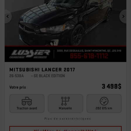
Précédent
Sui
MITSUBISHI LANCER 2017
26-538A
– SE BLACK EDITION
3 498
$
Votre prix
Traction avant
Manuelle
282 615 km
Plus de caractéristiques