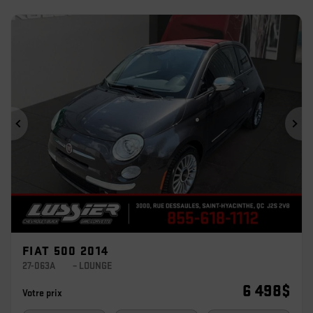
Précédent
Sui
FIAT 500 2014
27-063A
– LOUNGE
6 498
$
Votre prix