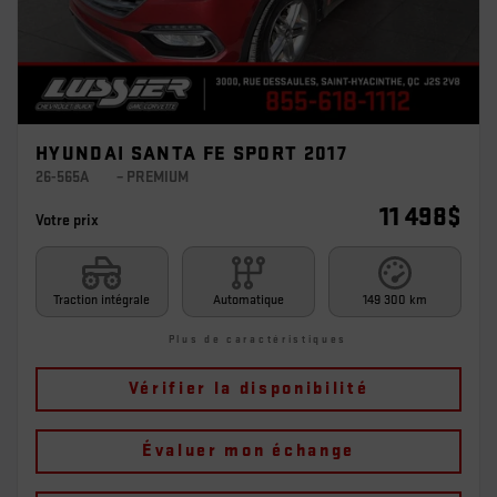
HYUNDAI SANTA FE SPORT 2017
26-565A
– PREMIUM
11 498
$
Votre prix
Traction intégrale
Automatique
149 300 km
Plus de caractéristiques
Vérifier la disponibilité
Évaluer mon échange