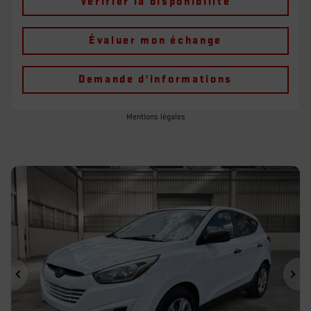
Vérifier la disponibilité
Évaluer mon échange
Demande d'informations
Mentions légales
Précédent
Sui