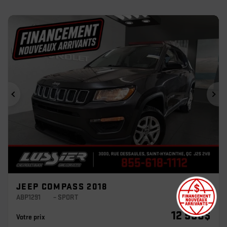
Précédent
Sui
JEEP COMPASS 2018
ABP1291
– SPORT
12 998
$
Votre prix