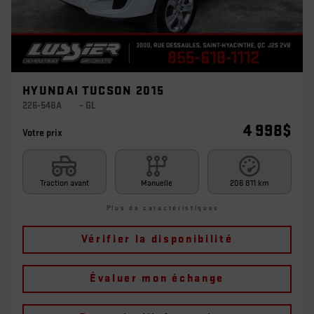
HYUNDAI TUCSON 2015
226-548A
– GL
4 998
$
Votre prix
Traction avant
Manuelle
206 811 km
Plus de caractéristiques
Vérifier la disponibilité
Évaluer mon échange