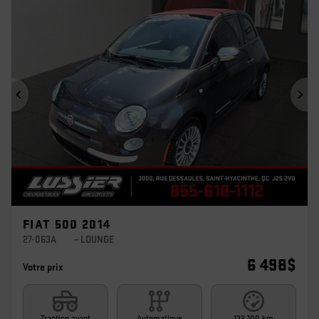
Précédent
Sui
FIAT 500 2014
27-063A
– LOUNGE
6 498
$
Votre prix
Traction avant
Automatique
132 100 km