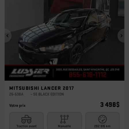
Précédent
Sui
MITSUBISHI LANCER 2017
26-538A
– SE BLACK EDITION
3 498
$
Votre prix
Traction avant
Manuelle
282 615 km