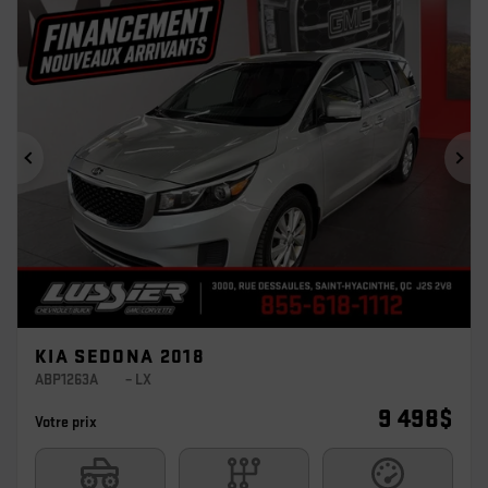
Précédent
Sui
KIA SEDONA 2018
ABP1263A
– LX
9 498
$
Votre prix