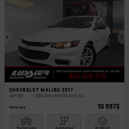
Précédent
Sui
CHEVROLET MALIBU 2017
ABP1267
– L BERLINE 4 PORTES AVEC 1VL
10 997
$
Votre prix
Traction avant
Automatique
95 599 km