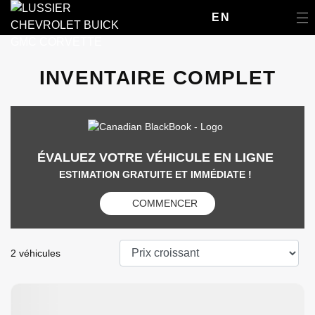
EN
INVENTAIRE COMPLET
ÉVALUEZ VOTRE VÉHICULE EN LIGNE
ESTIMATION GRATUITE ET IMMÉDIATE !
COMMENCER
2 véhicules
13 000
$
de Rabais
Afficher une vidéo et 5 images en plus