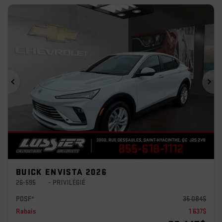
Précédent
Sui
BUICK ENVISTA 2026
26-595
– PRIVILÉGIÉ
PDSF*
35 084
$
Rabais
1 637
$