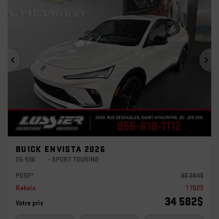
Précédent
Sui
BUICK ENVISTA 2026
26-596
– SPORT TOURING
PDSF*
36 284
$
Rabais
1 702
$
34 582
$
Votre prix