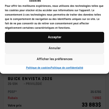
cookies
Pour offrir les meilleures expériences, nous utilisons des technologies telles que
les cookies pour stocker et/ou accéder aux informations sur l'appareil. Le
consentement à ces technologies nous permettra de traiter des données telles
que le comportement de navigation ou des identifiants uniques sur ce site. Le
fait de ne pas consentir ou de retirer son consentement peut affecter
négativement certaines caractéristiques et fonctions.
Accepter
Précédent
Sui
Annuler
Afficher les préférences
Politique de cookies
Politique de confidentialité
BUICK ENVISTA 2026
26-594
– PRIVILÉGIÉ
PDSF*
35 579
$
Rabais
1 696
$
33 883
$
Votre prix