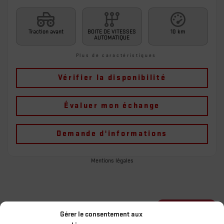
Traction avant
BOITE DE VITESSES
10 km
AUTOMATIQUE
Plus de caractéristiques
Vérifier la disponibilité
Évaluer mon échange
Demande d'informations
Mentions légales
1 696
$
de Rabais
Gérer le consentement aux