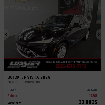
Précédent
Sui
BUICK ENVISTA 2026
26-602
– PRIVILÉGIÉ
PDSF*
35 579
$
Rabais
1 696
$
33 883
$
Votre prix