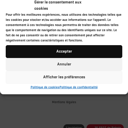
Gérer le consentement aux
99 999
$
Votre prix
cookies
Pour offrir les meilleures expériences, nous utilisons des technologies telles que
les cookies pour stocker et/ou accéder aux informations sur l'appareil. Le
consentement à ces technologies nous permettra de traiter des données telles
Propulsion
TRANSMISSION 8
10 km
VITESSES À DOUBLE
que le comportement de navigation ou des identifiants uniques sur ce site. Le
EMBRAYAGE,
fait de ne pas consentir ou de retirer son consentement peut affecter
négativement certaines caractéristiques et fonctions.
Plus de caractéristiques
Accepter
Vérifier la disponibilité
Annuler
Évaluer mon échange
Afficher les préférences
Demande d'informations
Politique de cookies
Politique de confidentialité
Mentions légales
Liquidation
35 680
$
de Rabais