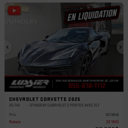
Précédent
Sui
CHEVROLET CORVETTE 2025
25-742
– STINGRAY CABRIOLET 2 PORTES AVEC 2LT
Prix
121 184
$
Rabais
22 185
$