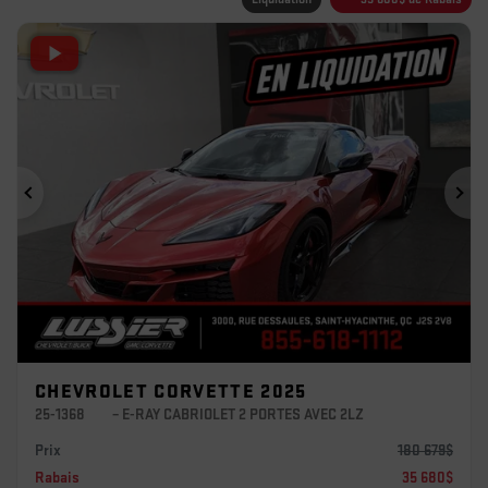
Précédent
Sui
CHEVROLET CORVETTE 2025
25-1368
– E-RAY CABRIOLET 2 PORTES AVEC 2LZ
Prix
180 679
$
Rabais
35 680
$