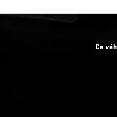
Levier électronique de précision
Batterie de 730 ADF et de 80 Ah (De série uniquement avec
moteur V8 EcoTec3 de 5,3 L (L84).)
Quatre roues motrices
Ce véh
Refroidisseur d’huile de transmission externe auxiliaire par
air service dur
suspension améliorée à roulement doux
Suspension arrière multibras avec ressorts hélicoïdaux