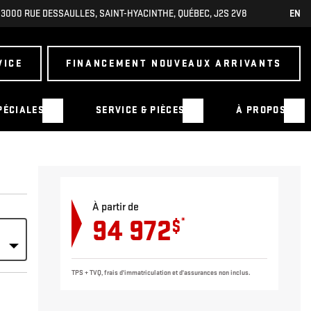
3000 RUE DESSAULLES
,
SAINT-HYACINTHE
,
QUÉBEC
,
J2S 2V8
EN
VICE
FINANCEMENT NOUVEAUX ARRIVANTS
PÉCIALES
SERVICE & PIÈCES
À PROPOS
À partir de
94 972
*
$
TPS + TVQ, frais d'immatriculation et d'assurances non inclus.