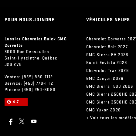
Freins à disque aux 4 roues avec antiblocage aux 4 roues et
disques de frein DuraLife
POUR NOUS JOINDRE
VÉHICULES NEUFS
cric mécanique avec outils
Lussier Chevrolet Buick GMC
Chevrolet Corvette 202
Corvette
Chevrolet Bolt 2027
3000 Rue Dessaulles
GMC Sierra EV 2026
Saint-Hyacinthe
,
Québec
Buick Envista 2026
J2S 2V8
Chevrolet Trax 2026
Ventes:
(855) 880-1112
GMC Canyon 2026
Service:
(450) 778-1112
GMC Sierra 1500 2026
Pièces:
(450) 250-8080
GMC Sierra 2500HD 20
4.7
GMC Sierra 3500HD 20
GMC Yukon 2026
+ Voir tous les modèle