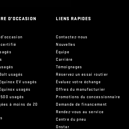
IRE D’OCCASION
LIENS RAPIDES
 d’occasion
Contactez-nous
 certifié
Nouvelles
sagés
Équipe
s
Carrière
 usagés
Témoignages
Bolt usagés
Réservez un essai routier
 Equinox EV usagés
Évaluez votre échange
 Equinox usagés
Offres du manufacturier
 1500 usagés
Promotions du concessionnaire
gées à moins de 20
Demande de financement
Rendez-vous au service
és
Centre du pneu
Onstar