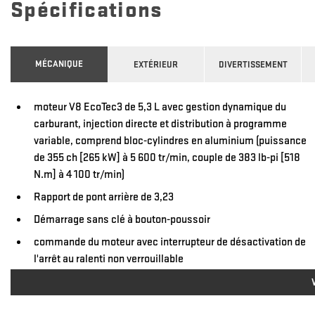
Spécifications
MÉCANIQUE
EXTÉRIEUR
DIVERTISSEMENT
moteur V8 EcoTec3 de 5,3 L avec gestion dynamique du
carburant, injection directe et distribution à programme
variable, comprend bloc-cylindres en aluminium (puissance
de 355 ch [265 kW] à 5 600 tr/min, couple de 383 lb-pi [518
N.m] à 4 100 tr/min)
Rapport de pont arrière de 3,23
Démarrage sans clé à bouton-poussoir
commande du moteur avec interrupteur de désactivation de
l'arrêt au ralenti non verrouillable
carburant, essence E15 (De série uniquement avec moteur V8
EcoTec3 de 5,3 L (L84).)