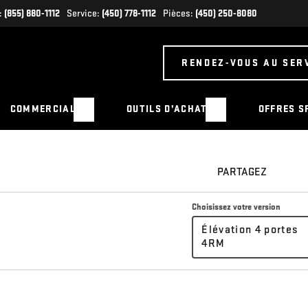
:
(855) 880-1112
Service:
(450) 778-1112
Pièces:
(450) 250-8080
RENDEZ-VOUS AU SER
COMMERCIAL
OUTILS D’ACHAT
OFFRES S
PARTAGEZ
Choisissez votre version
Élévation 4 portes
4RM