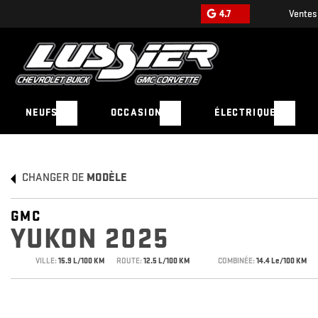
4.7
Ventes
NEUFS
OCCASION
ÉLECTRIQUE
CHANGER DE
MODÈLE
GMC
YUKON 2025
VILLE:
15.9 L/100 KM
ROUTE:
12.5 L/100 KM
COMBINÉE:
14.4 Le/100 KM