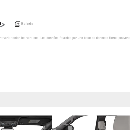
Galerie
ent varier selon les versions. Les données fournies par une base de données tierce peuvent