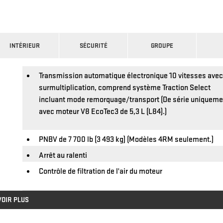
INTÉRIEUR
SÉCURITÉ
GROUPE
Transmission automatique électronique 10 vitesses ave
surmultiplication, comprend système Traction Select
incluant mode remorquage/transport (De série uniqueme
avec moteur V8 EcoTec3 de 5,3 L (L84).)
PNBV de 7 700 lb (3 493 kg) (Modèles 4RM seulement.)
Arrêt au ralenti
Contrôle de filtration de l'air du moteur
Différentiel mécanique à glissement limité
VOIR PLUS