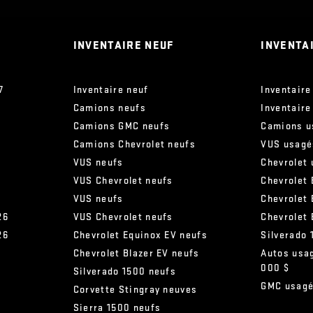
système d'échappement simple à tuyau d'échappement
simple
INVENTAIRE NEUF
INVENTA
7
Inventaire neuf
Inventaire
Camions neufs
Inventaire
Camions GMC neufs
Camions u
Camions Chevrolet neufs
VUS usagé
VUS neufs
Chevrolet
VUS Chevrolet neufs
Chevrolet 
VUS neufs
Chevrolet
26
VUS Chevrolet neufs
Chevrolet
26
Chevrolet Equinox EV neufs
Silverado
Chevrolet Blazer EV neufs
Autos usa
000 $
s
Silverado 1500 neufs
GMC usag
Corvette Stingray neuves
Sierra 1500 neufs