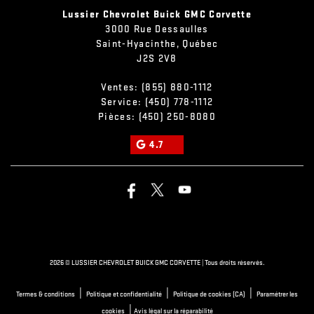
Lussier Chevrolet Buick GMC Corvette
3000 Rue Dessaulles
Saint-Hyacinthe
,
Québec
J2S 2V8
Ventes:
(855) 880-1112
Service:
(450) 778-1112
Pièces:
(450) 250-8080
4.7
2026 © LUSSIER CHEVROLET BUICK GMC CORVETTE
| Tous droits réservés.
|
|
|
Termes & conditions
Politique et confidentialité
Politique de cookies (CA)
Paramétrer les
|
cookies
Avis légal sur la réparabilité