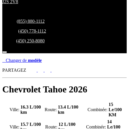
J2S 2V8
Ventes:
(855) 880-1112
Service:
(450) 778-1112
Pièces:
(450) 250-8080
Changer de
modèle
PARTAGEZ
Chevrolet
Tahoe 2026
15
16.3 L/100
13.4 L/100
Ville:
Route:
Combinée:
Le/100
km
km
KM
14
15.7 L/100
12 L/100
Ville:
Route:
Combinée:
Le/100