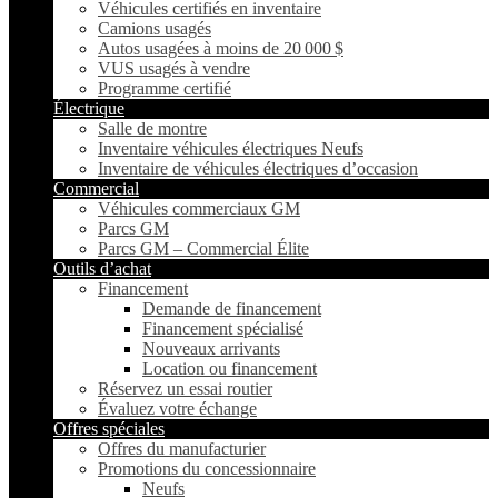
Véhicules certifiés en inventaire
Camions usagés
Autos usagées à moins de 20 000 $
VUS usagés à vendre
Programme certifié
Électrique
Salle de montre
Inventaire véhicules électriques Neufs
Inventaire de véhicules électriques d’occasion
Commercial
Véhicules commerciaux GM
Parcs GM
Parcs GM – Commercial Élite
Outils d’achat
Financement
Demande de financement
Financement spécialisé
Nouveaux arrivants
Location ou financement
Réservez un essai routier
Évaluez votre échange
Offres spéciales
Offres du manufacturier
Promotions du concessionnaire
Neufs