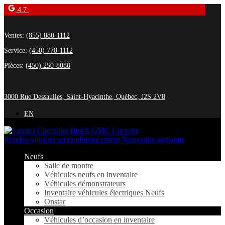
4.7
Ventes:
(855) 880-1112
Service:
(450) 778-1112
Pièces:
(450) 250-8080
3000 Rue Dessaulles
,
Saint-Hyacinthe
,
Québec
,
J2S 2V8
EN
Rendez-vous au service
Financement Nouveaux arrivants
Neufs
Salle de montre
Véhicules neufs en inventaire
Véhicules démonstrateurs
Inventaire véhicules électriques Neufs
Onstar
Occasion
Véhicules d’occasion en inventaire