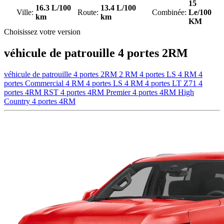
15
16.3 L/100
13.4 L/100
Ville:
Route:
Combinée:
Le/100
km
km
KM
Choisissez votre version
véhicule de patrouille 4 portes 2RM
véhicule de patrouille 4 portes 2RM
2 RM 4 portes LS
4 RM 4
portes Commercial
4 RM 4 portes LS
4 RM 4 portes LT
Z71 4
portes 4RM
RST 4 portes 4RM
Premier 4 portes 4RM
High
Country 4 portes 4RM