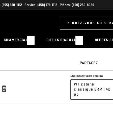
:
(855) 880-1112
Service:
(450) 778-1112
Pièces:
(450) 250-8080
RENDEZ-VOUS AU SER
COMMERCIAL
OUTILS D’ACHAT
OFFRES S
PARTAGEZ
Choisissez votre version
WT cabine
26
classique 2RM 142
po