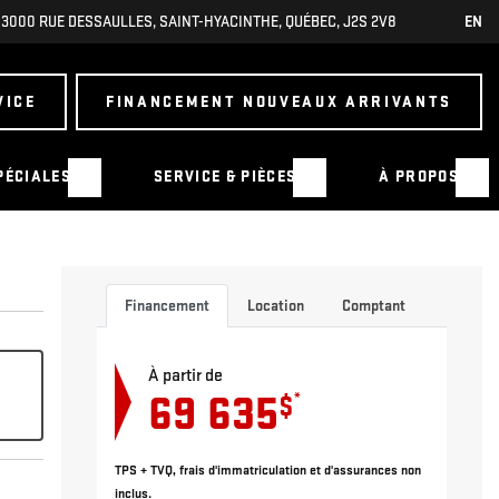
3000 RUE DESSAULLES
,
SAINT-HYACINTHE
,
QUÉBEC
,
J2S 2V8
EN
VICE
FINANCEMENT NOUVEAUX ARRIVANTS
PÉCIALES
SERVICE & PIÈCES
À PROPOS
Financement
Location
Comptant
À partir de
69 635
*
$
TPS + TVQ, frais d'immatriculation et d'assurances non
inclus.