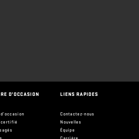
IRE D’OCCASION
LIENS RAPIDES
 d’occasion
Contactez-nous
 certifié
Nouvelles
sagés
Équipe
s
Carrière