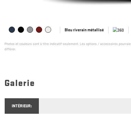
Bleu riverain métallisé
Photos et couleurs sont à titre indicatif seulement. Les options / accessoires pourrai
différer.
Galerie
INTÉRIEUR: