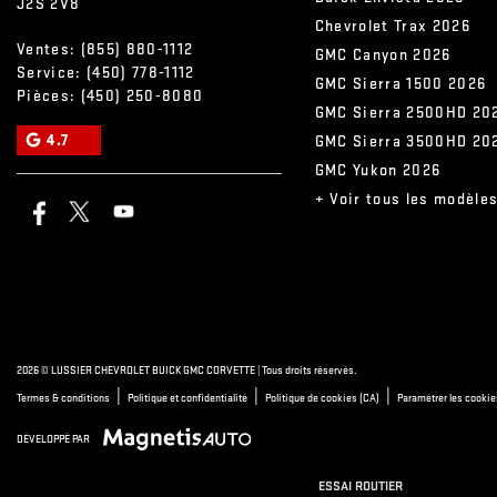
J2S 2V8
Chevrolet Trax 2026
Ventes:
(855) 880-1112
GMC Canyon 2026
Service:
(450) 778-1112
GMC Sierra 1500 2026
Pièces:
(450) 250-8080
GMC Sierra 2500HD 20
4.7
GMC Sierra 3500HD 20
GMC Yukon 2026
+ Voir tous les modèle
2026 © LUSSIER CHEVROLET BUICK GMC CORVETTE
| Tous droits réservés.
|
|
|
Termes & conditions
Politique et confidentialité
Politique de cookies (CA)
Paramétrer les cookie
DÉVELOPPÉ PAR
ESSAI ROUTIER