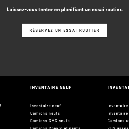
Laissez-vous tenter en planifiant un essai routier.
RÉSERVEZ UN ESSAI ROUTIER
INVENTAIRE NEUF
INVENTA
7
Inventaire neuf
Inventaire
Camions neufs
Inventaire
Camions GMC neufs
Camions u
Camions Chevrolet neufs
VUS usagé