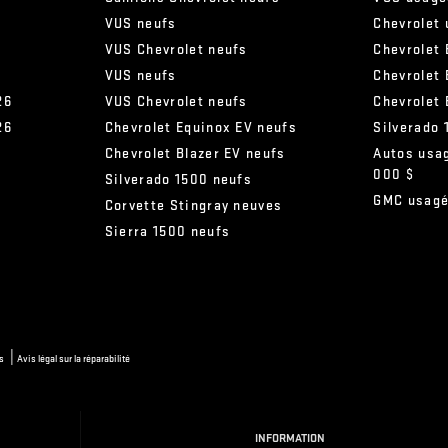
VUS neufs
Chevrolet
VUS Chevrolet neufs
Chevrolet 
VUS neufs
Chevrolet
26
VUS Chevrolet neufs
Chevrolet
26
Chevrolet Equinox EV neufs
Silverado
Chevrolet Blazer EV neufs
Autos usa
000 $
s
Silverado 1500 neufs
GMC usag
Corvette Stingray neuves
Sierra 1500 neufs
|
s
Avis légal sur la réparabilité
INFORMATION