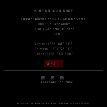
POUR NOUS JOINDRE
Lussier Chevrolet Buick GMC Corvette
3000 Rue Dessaulles
Saint-Hyacinthe
,
Québec
J2S 2V8
Ventes:
(855) 880-1112
Service:
(450) 778-1112
Pièces:
(450) 250-8080
4.7
2026 © LUSSIER CHEVROLET BUICK GMC CORVETTE
| Tous droits réservés.