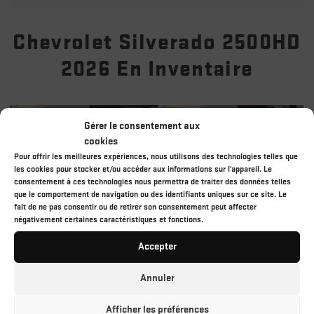
Chevrolet Silverado 2500HD
2026 En Inventaire
Gérer le consentement aux
cookies
Pour offrir les meilleures expériences, nous utilisons des technologies telles que
les cookies pour stocker et/ou accéder aux informations sur l'appareil. Le
consentement à ces technologies nous permettra de traiter des données telles
que le comportement de navigation ou des identifiants uniques sur ce site. Le
fait de ne pas consentir ou de retirer son consentement peut affecter
négativement certaines caractéristiques et fonctions.
CHEVROLET SILVERADO
CHEVROLET SILVERADO
C
2500HD 2026
2500HD 2026
2
Accepter
96 564
$
89 329
$
10
Annuler
Galerie
Afficher les préférences