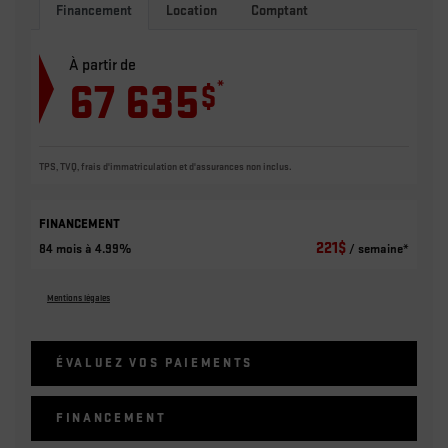
Financement
Location
Comptant
À partir de
67 635
*
$
TPS, TVQ, frais d'immatriculation et d'assurances non inclus.
FINANCEMENT
221
$
84 mois à 4.99%
/ semaine*
Mentions légales
ÉVALUEZ VOS
PAIEMENTS
FINANCEMENT