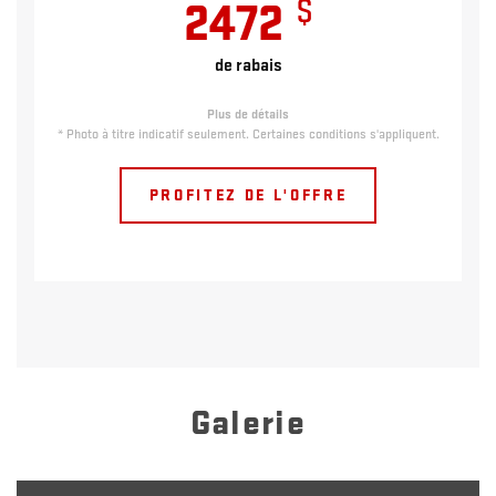
$
2472
de rabais
Plus de détails
* Photo à titre indicatif seulement. Certaines conditions s'appliquent.
PROFITEZ DE L'OFFRE
Galerie