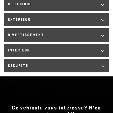
IntelliBeam à commande automatique des feux de route
MÉCANIQUE
(TQ5)
EXTÉRIEUR
DIVERTISSEMENT
INTÉRIEUR
SÉCURITÉ
Ce véhicule vous intéresse? N’en