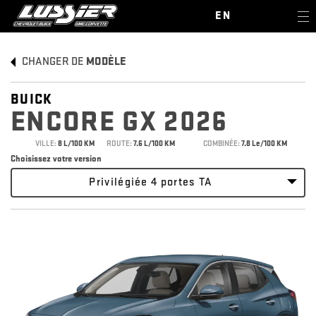
EN
CHANGER DE
MODÈLE
BUICK
ENCORE GX 2026
VILLE:
8 L/100 KM
ROUTE:
7.6 L/100 KM
COMBINÉE:
7.8 Le/100 KM
Choisissez votre version
Privilégiée 4 portes TA