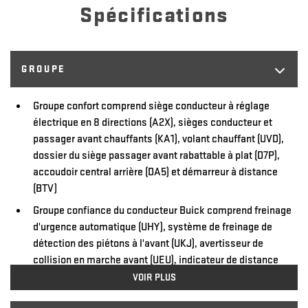
Spécifications
GROUPE
Groupe confort comprend siège conducteur à réglage
électrique en 8 directions (A2X), sièges conducteur et
passager avant chauffants (KA1), volant chauffant (UVD),
dossier du siège passager avant rabattable à plat (D7P),
accoudoir central arrière (DA5) et démarreur à distance
(BTV)
Groupe confiance du conducteur Buick comprend freinage
d'urgence automatique (UHY), système de freinage de
détection des piétons à l'avant (UKJ), avertisseur de
collision en marche avant (UEU), indicateur de distance
avec le véhicule à l'avant (UE4), système de suivi de voie
VOIR PLUS
avec avertisseur de sortie de voie (UHX) et phares