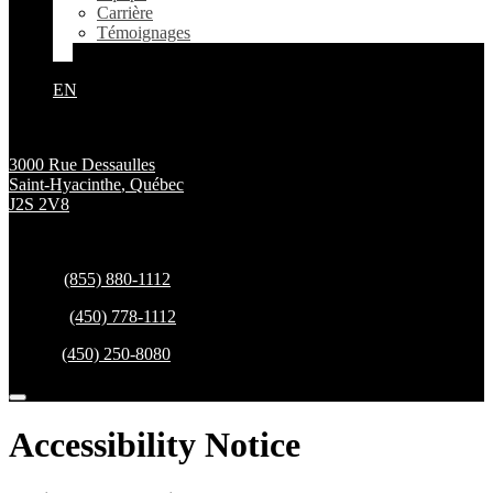
Carrière
Témoignages
EN
3000 Rue Dessaulles
Saint-Hyacinthe
,
Québec
J2S 2V8
Ventes:
(855) 880-1112
Service:
(450) 778-1112
Pièces:
(450) 250-8080
Accessibility Notice