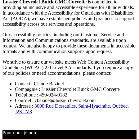
Lussier Chevrolet Buick GMC Corvette
is committed to
providing an inclusive and accessible experience for all individuals.
In accordance with the Accessibility for Ontarians with Disabilities
Act (AODA), we have established policies and practices to support
accessibility across our services and operations.
Our accessibility policies, including our Customer Service and
Information and Communications standards, are available upon
request. We are also happy to provide these documents in accessible
formats and with communication supports upon request.
We strive to ensure our website meets Web Content Accessibility
Guidelines (WCAG) 2.0 Level AA standards.If you require a copy
of our policies or need accommodations, please contact:
Contact : Claude Bazinet
Compagnie : Lussier Chevrolet Buick GMC Corvette
Téléphone : 450-924-0182
Courriel : cbazinet@lussierchevrolet.com
Adresse :
3000 Rue Dessaulles
,
Saint-Hyacinthe
,
Québec
,
J2S 2V8
Pour nous joindre