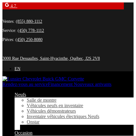
4.7
Ventes:
(855) 880-1112
Service:
(450) 778-1112
Pièces:
(450) 250-8080
3000 Rue Dessaulles
,
Saint-Hyacinthe
,
Québec
,
J2S 2V8
EN
Rendez-vous au service
Financement Nouveaux arrivants
Neufs
Salle de montre
Véhicules neufs en inventaire
Véhicules démonstrateurs
Inventaire véhicules électriques Neufs
Onstar
Occasion