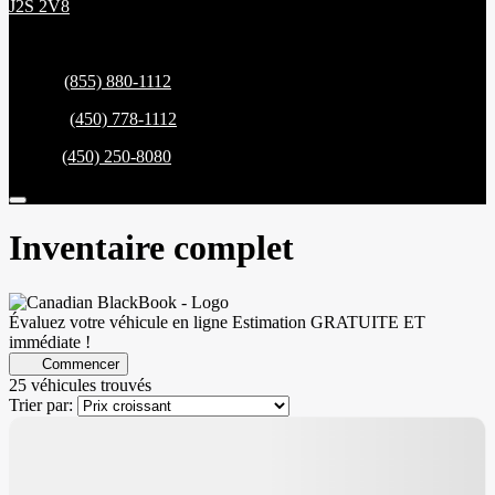
J2S 2V8
Ventes:
(855) 880-1112
Service:
(450) 778-1112
Pièces:
(450) 250-8080
Inventaire complet
Évaluez votre véhicule en ligne
Estimation GRATUITE ET
immédiate !
Commencer
25 véhicules
trouvés
Trier par: