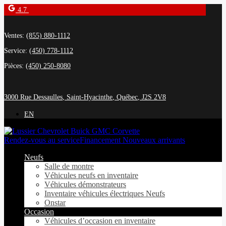
4.7
Ventes:
(855) 880-1112
Service:
(450) 778-1112
Pièces:
(450) 250-8080
3000 Rue Dessaulles
,
Saint-Hyacinthe
,
Québec
,
J2S 2V8
EN
Rendez-vous au service
Financement Nouveaux arrivants
Neufs
Salle de montre
Véhicules neufs en inventaire
Véhicules démonstrateurs
Inventaire véhicules électriques Neufs
Onstar
Occasion
Véhicules d’occasion en inventaire