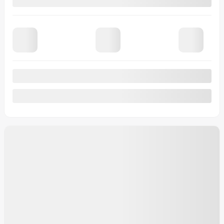
1 212 km
Plus de caractéristiques
Vérifier la disponibilité
Évaluer mon échange
Demande d'informations
Mentions légales