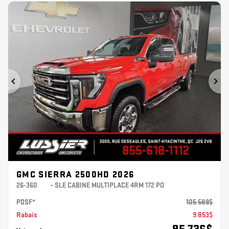
Précédent
Sui
GMC SIERRA 2500HD 2026
26-360
– SLE CABINE MULTIPLACE 4RM 172 PO
PDSF*
105 589
$
Rabais
9 853
$