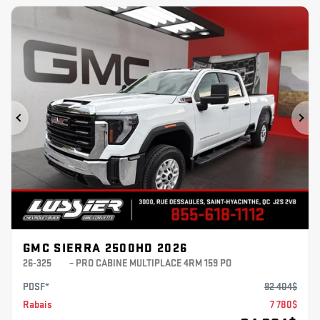
Précédent
Sui
GMC SIERRA 2500HD 2026
26-325
– PRO CABINE MULTIPLACE 4RM 159 PO
PDSF*
92 404
$
Rabais
7 780
$