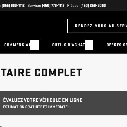
:
(855) 880-1112
Service:
(450) 778-1112
Pièces:
(450) 250-8080
RENDEZ-VOUS AU SER
COMMERCIAL
OUTILS D’ACHAT
OFFRES S
TAIRE COMPLET
ÉVALUEZ VOTRE VÉHICULE EN LIGNE
ESTIMATION GRATUITE ET IMMÉDIATE !