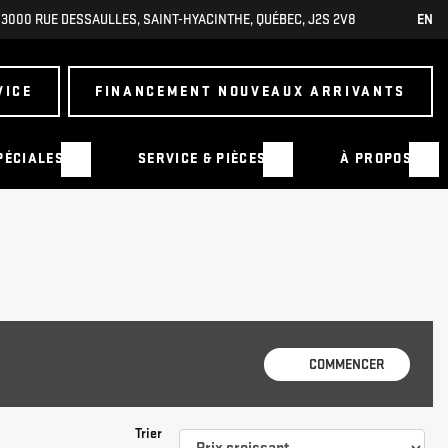
3000 RUE DESSAULLES
,
SAINT-HYACINTHE
,
QUÉBEC
,
J2S 2V8
EN
VICE
FINANCEMENT NOUVEAUX ARRIVANTS
PÉCIALES
SERVICE & PIÈCES
À PROPOS
COMMENCER
Trier