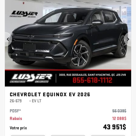
Précédent
Sui
CHEVROLET EQUINOX EV 2026
26-679
– EV LT
PDSF*
56 039
$
Rabais
12 088
$
43 951
$
Votre prix