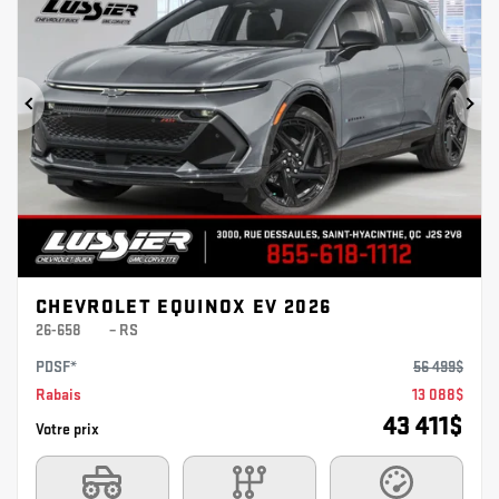
Précédent
Sui
CHEVROLET EQUINOX EV 2026
26-658
– RS
PDSF*
56 499
$
Rabais
13 088
$
43 411
$
Votre prix