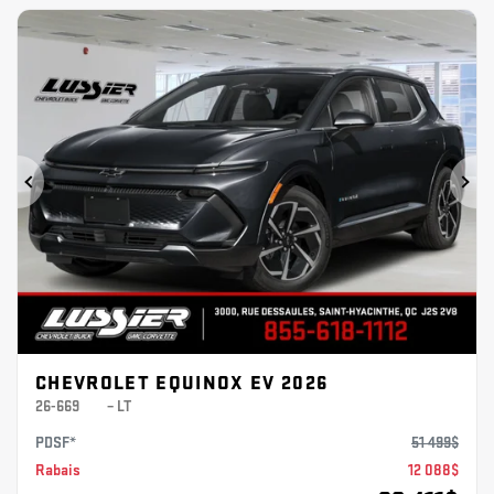
Précédent
Sui
CHEVROLET EQUINOX EV 2026
26-669
– LT
PDSF*
51 499
$
Rabais
12 088
$