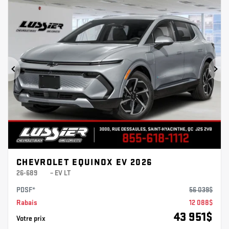
Précédent
Sui
CHEVROLET EQUINOX EV 2026
26-689
– EV LT
PDSF*
56 039
$
Rabais
12 088
$
43 951
$
Votre prix