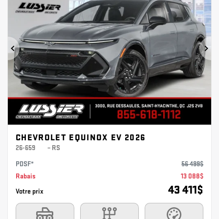
Précédent
Sui
CHEVROLET EQUINOX EV 2026
26-659
– RS
PDSF*
56 499
$
Rabais
13 088
$
43 411
$
Votre prix