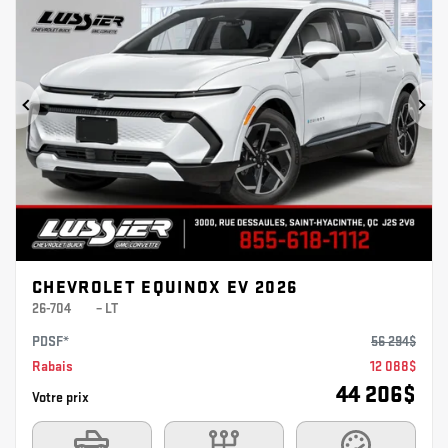
Précédent
Sui
CHEVROLET EQUINOX EV 2026
26-704
– LT
PDSF*
56 294
$
Rabais
12 088
$
44 206
$
Votre prix