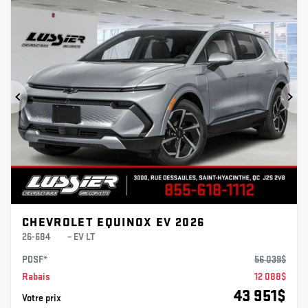
Précédent
Sui
CHEVROLET EQUINOX EV 2026
26-684
– EV LT
PDSF*
56 039
$
Rabais
12 088
$
43 951
$
Votre prix