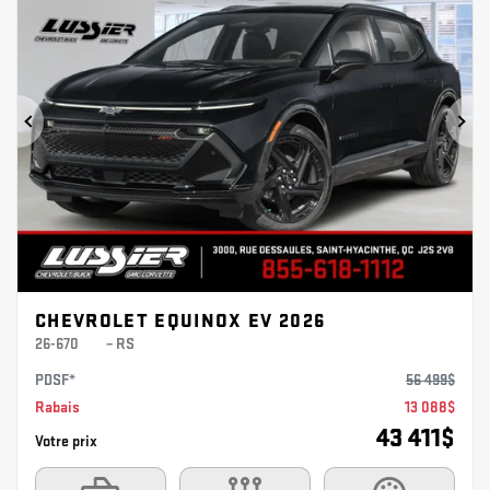
Précédent
Sui
CHEVROLET EQUINOX EV 2026
26-670
– RS
PDSF*
56 499
$
Rabais
13 088
$
43 411
$
Votre prix