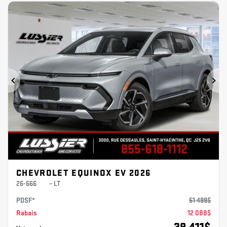
Précédent
Sui
CHEVROLET EQUINOX EV 2026
26-666
– LT
PDSF*
51 499
$
Rabais
12 088
$