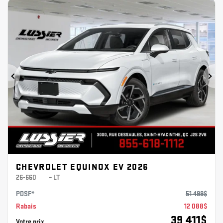
Précédent
Sui
CHEVROLET EQUINOX EV 2026
26-660
– LT
PDSF*
51 499
$
Rabais
12 088
$
39 411
$
Votre prix