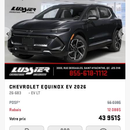
Précédent
Sui
CHEVROLET EQUINOX EV 2026
26-683
– EV LT
PDSF*
56 039
$
Rabais
12 088
$
43 951
$
Votre prix