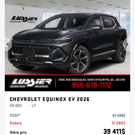
Précédent
Sui
CHEVROLET EQUINOX EV 2026
26-663
– LT
PDSF*
51 499
$
Rabais
12 088
$
39 411
$
Votre prix