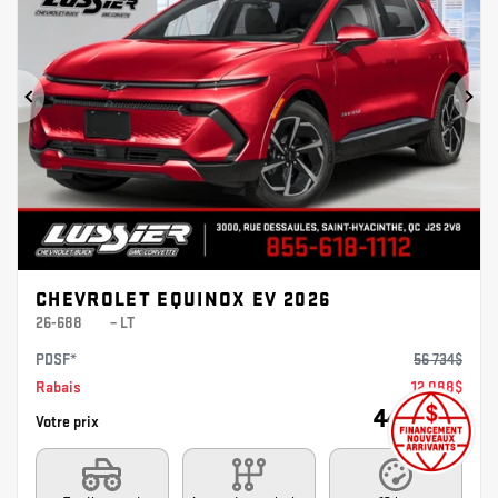
Précédent
Sui
CHEVROLET EQUINOX EV 2026
26-688
– LT
PDSF*
56 734
$
Rabais
12 088
$
44 646
$
Votre prix