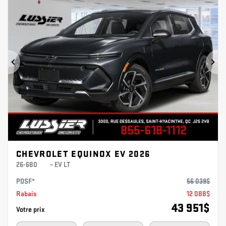
Précédent
Sui
CHEVROLET EQUINOX EV 2026
26-680
– EV LT
PDSF*
56 039
$
Rabais
12 088
$
43 951
$
Votre prix