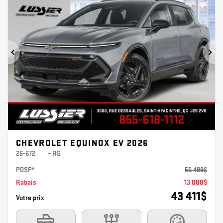
Précédent
Sui
CHEVROLET EQUINOX EV 2026
26-672
– RS
PDSF*
56 499
$
Rabais
13 088
$
43 411
$
Votre prix