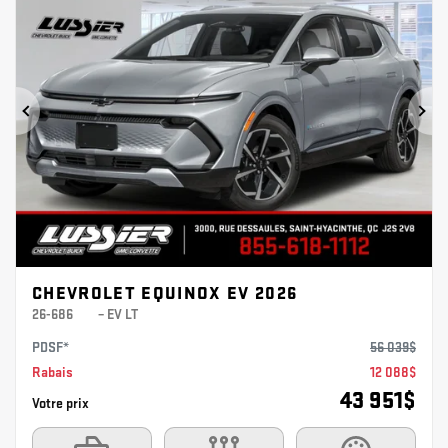
Précédent
Sui
CHEVROLET EQUINOX EV 2026
26-686
– EV LT
PDSF*
56 039
$
Rabais
12 088
$
43 951
$
Votre prix