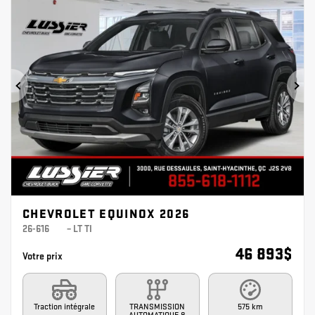
Précédent
Sui
CHEVROLET EQUINOX 2026
26-616
– LT TI
46 893
$
Votre prix
Traction intégrale
TRANSMISSION
575 km